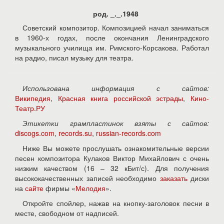
род. _._.1948
Советский композитор. Композицией начал заниматься
в 1960-х годах, после окончания Ленинградского
музыкального училища им. Римского-Корсакова. Работал
на радио, писал музыку для театра.
Использована информация с сайтов:
Википедия
,
Красная книга российской эстрады
,
Кино-
Театр.РУ
Этикетки грампластинок взяты с сайтов:
discogs.com
,
records.su
,
russian-records.com
Ниже Вы можете прослушать ознакомительные версии
песен композитора Кулаков Виктор Михайлович с очень
низким качеством (16 – 32 кБит/с). Для получения
высококачественных записей необходимо
заказать
диски
на
сайте
фирмы «
Мелодия
».
Откройте спойлер, нажав на кнопку-заголовок песни в
месте, свободном от надписей.