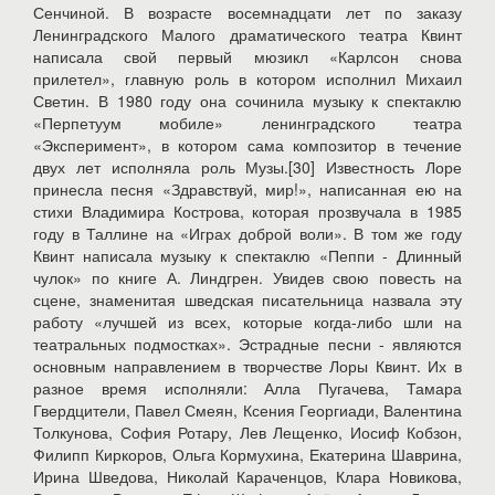
Сенчиной. В возрасте восемнадцати лет по заказу
Ленинградского Малого драматического театра Квинт
написала свой первый мюзикл «Карлсон снова
прилетел», главную роль в котором исполнил Михаил
Светин. В 1980 году она сочинила музыку к спектаклю
«Перпетуум мобиле» ленинградского театра
«Эксперимент», в котором сама композитор в течение
двух лет исполняла роль Музы.[30] Известность Лоре
принесла песня «Здравствуй, мир!», написанная ею на
стихи Владимира Кострова, которая прозвучала в 1985
году в Таллине на «Играх доброй воли». В том же году
Квинт написала музыку к спектаклю «Пеппи - Длинный
чулок» по книге А. Линдгрен. Увидев свою повесть на
сцене, знаменитая шведская писательница назвала эту
работу «лучшей из всех, которые когда-либо шли на
театральных подмостках». Эстрадные песни - являются
основным направлением в творчестве Лоры Квинт. Их в
разное время исполняли: Алла Пугачева, Тамара
Гвердцители, Павел Смеян, Ксения Георгиади, Валентина
Толкунова, София Ротару, Лев Лещенко, Иосиф Кобзон,
Филипп Киркоров, Ольга Кормухина, Екатерина Шаврина,
Ирина Шведова, Николай Караченцов, Клара Новикова,