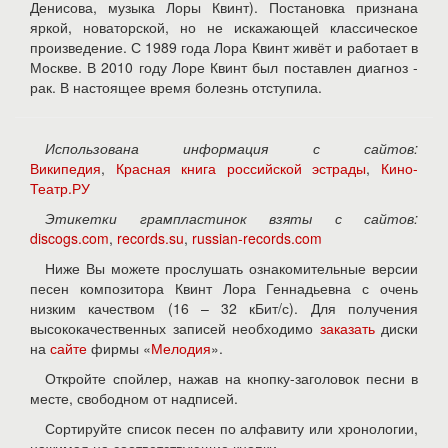
Денисова, музыка Лоры Квинт). Постановка признана
яркой, новаторской, но не искажающей классическое
произведение. С 1989 года Лора Квинт живёт и работает в
Москве. В 2010 году Лоре Квинт был поставлен диагноз -
рак. В настоящее время болезнь отступила.
Использована информация с сайтов:
Википедия
,
Красная книга российской эстрады
,
Кино-
Театр.РУ
Этикетки грампластинок взяты с сайтов:
discogs.com
,
records.su
,
russian-records.com
Ниже Вы можете прослушать ознакомительные версии
песен композитора Квинт Лора Геннадьевна с очень
низким качеством (16 – 32 кБит/с). Для получения
высококачественных записей необходимо
заказать
диски
на
сайте
фирмы «
Мелодия
».
Откройте спойлер, нажав на кнопку-заголовок песни в
месте, свободном от надписей.
Сортируйте список песен по алфавиту или хронологии,