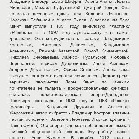
Владимир Винокур, Ефим Шифрин, Алёна Апина, Лолита
Милявская, Михаил Шуфутинский, Дмитрий Певцов. Она
написала песенные циклы для Валерия Леонтьева,
Надежды Бабкиной и Андрея Билля. С последним Лора
Квинт выпустила в 1991 году виниловую пластинку
«Ревность» и в 1997 году аудиокассету «Ты самая
красивая». Она сотрудничала с поэтами: Владимиром
Костровым, Николаем Денисовым, Владимиром
Алениковым, Риммой Казаковой, Ольгой Клименковой,
Николаем Зиновьевым, Ларисой Рубальской, Любовью
Воропаевой, Борисом Дубровиным, Ильёй Резником,
Андреем Дементьевым, Юрием Энтиным. Иногда сама
выступает автором стихов для своих песен. Долгое время
вершиной творчества Лоры Квинт, по мнению
почитателей её таланта и профессиональных критиков,
считалась полистилистическая опера«Джордано».
Премьера состоялась в 1988 году в ГЦКЗ «Россия»
(режиссёры - Владислав Дружинин и Александр
Жеромский, автор либретто - Владимир Костров, главные
партии исполнили Валерий Леонтьев, Лариса Долина и
Павел Смеян). Эта опера выдержала 56 аншлагов, вызвав
широкий общественный резонанс. Эту работу высоко
оценила Анни Жирардо. В октябре 2012 года в