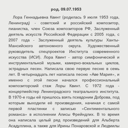
род. 09.07.1953
Лора Геннадьевна Квинт (родилась 9 июля 1953 года,
Ленинград) - советский и российский композитор,
пианистка, член Союза композиторов РФ, Заслуженный
деятель искусств Российской Федерации с 2005 года, с
2007 года - Заслуженный деятель культуры Ханты-
Мансийского автономного округа. Художественный
руководитель спецпроектов Института современного
искусства (ИСИ). Лора Квинт - автор симфонической и
инструментальной музыки, камерно-вокальных циклов,
эстрадных песен. Написала свою первую песню в семь
лет. В четырнадцать лет написала песню «Аве Мария», и
именно с этой песни начался профессиональный
композиторский стаж Лоры Квинт. С 1972 года -
концертмейстер Ленинградского театрального института.
В 1970-е годы ей пришлось взять псевдоним Доброва, под
которым выходили её произведения, начиная с самой
первой пластинки с записью «Сентиментального
романса» в исполнении Алисы Фрейндлих. В то время
она написала целый ряд произведений для Альберта
Асадуллина, а также для Ирины Понаровской и Людмилы