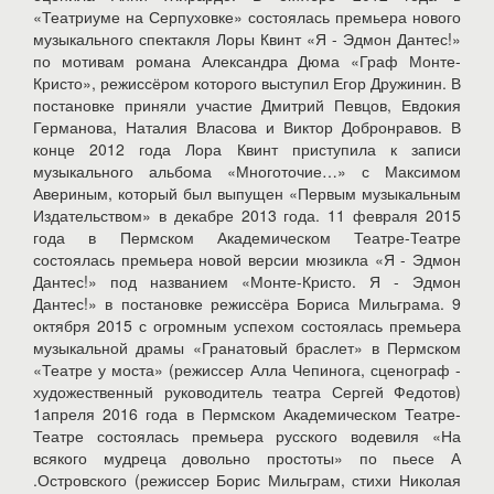
«Театриуме на Серпуховке» состоялась премьера нового
музыкального спектакля Лоры Квинт «Я - Эдмон Дантес!»
по мотивам романа Александра Дюма «Граф Монте-
Кристо», режиссёром которого выступил Егор Дружинин. В
постановке приняли участие Дмитрий Певцов, Евдокия
Германова, Наталия Власова и Виктор Добронравов. В
конце 2012 года Лора Квинт приступила к записи
музыкального альбома «Многоточие…» с Максимом
Авериным, который был выпущен «Первым музыкальным
Издательством» в декабре 2013 года. 11 февраля 2015
года в Пермском Академическом Театре-Театре
состоялась премьера новой версии мюзикла «Я - Эдмон
Дантес!» под названием «Монте-Кристо. Я - Эдмон
Дантес!» в постановке режиссёра Бориса Мильграма. 9
октября 2015 с огромным успехом состоялась премьера
музыкальной драмы «Гранатовый браслет» в Пермском
«Театре у моста» (режиссер Алла Чепинога, сценограф -
художественный руководитель театра Сергей Федотов)
1апреля 2016 года в Пермском Академическом Театре-
Театре состоялась премьера русского водевиля «На
всякого мудреца довольно простоты» по пьесе А
.Островского (режиссер Борис Мильграм, стихи Николая