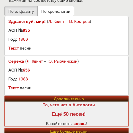
нажимая на соответствующие кнопки.
Здравствуй, мир!
(
Л. Квинт
–
В. Костров
)
АСП №
935
Год:
1986
Текст
песни
Серёжа
(
Л. Квинт
–
Ю. Рыбчинский
)
АСП №
656
Год:
1988
Текст
песни
Дополнительно
То, чего нет в Антологии
Ещё 50 песен!
Качайте ноты
здесь
!
Ещё больше песен