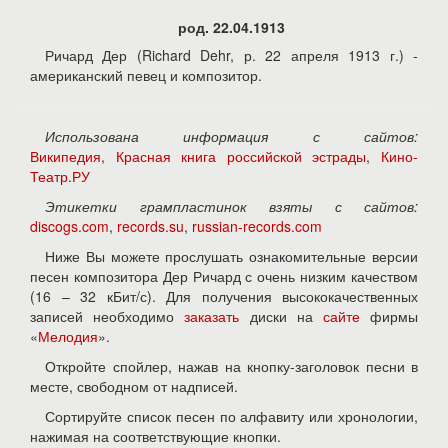
род. 22.04.1913
Ричард Дер (Richard Dehr, р. 22 апреля 1913 г.) -
американский певец и композитор.
Использована информация с сайтов:
Википедия
,
Красная книга российской эстрады
,
Кино-
Театр.РУ
Этикетки грампластинок взяты с сайтов:
discogs.com
,
records.su
,
russian-records.com
Ниже Вы можете прослушать ознакомительные версии
песен композитора Дер Ричард с очень низким качеством
(16 – 32 кБит/с). Для получения высококачественных
записей необходимо
заказать
диски на
сайте
фирмы
«
Мелодия
».
Откройте спойлер, нажав на кнопку-заголовок песни в
месте, свободном от надписей.
Сортируйте список песен по алфавиту или хронологии,
нажимая на соответствующие кнопки.