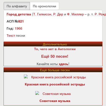
Город детства
(
Т. Гилкисон
,
Р. Дер
и
Ф. Миллер
– р. т.
Р. Рож
АСП №
821
Год:
1966
Текст
песни
Дополнительно
То, чего нет в Антологии
Ещё 50 песен!
Качайте ноты
здесь
!
Ещё больше песен
Красная книга российской эстрады
Советская музыка