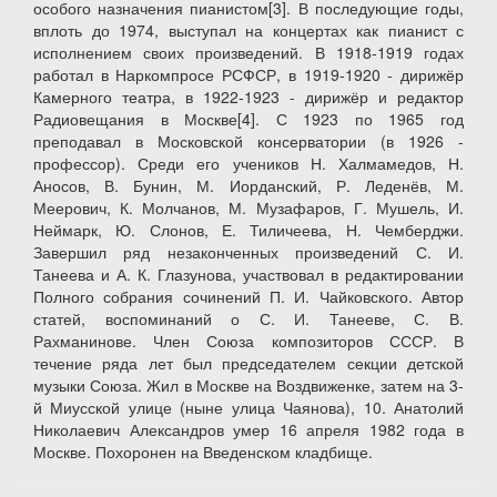
особого назначения пианистом[3]. В последующие годы,
вплоть до 1974, выступал на концертах как пианист с
исполнением своих произведений. В 1918-1919 годах
работал в Наркомпросе РСФСР, в 1919-1920 - дирижёр
Камерного театра, в 1922-1923 - дирижёр и редактор
Радиовещания в Москве[4]. С 1923 по 1965 год
преподавал в Московской консерватории (в 1926 -
профессор). Среди его учеников Н. Халмамедов, Н.
Аносов, В. Бунин, М. Иорданский, Р. Леденёв, М.
Меерович, К. Молчанов, М. Музафаров, Г. Мушель, И.
Неймарк, Ю. Слонов, Е. Тиличеева, Н. Чемберджи.
Завершил ряд незаконченных произведений С. И.
Танеева и А. К. Глазунова, участвовал в редактировании
Полного собрания сочинений П. И. Чайковского. Автор
статей, воспоминаний о С. И. Танееве, С. В.
Рахманинове. Член Союза композиторов СССР. В
течение ряда лет был председателем секции детской
музыки Союза. Жил в Москве на Воздвиженке, затем на 3-
й Миусской улице (ныне улица Чаянова), 10. Анатолий
Николаевич Александров умер 16 апреля 1982 года в
Москве. Похоронен на Введенском кладбище.