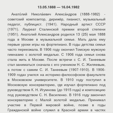
13.05.1888 — 16.04.1982
Анато́лий Никола́евич Алекса́ндров (1888-1982) -
советский композитор, дирижёр, пианист, музыкальный
педагог, публицист. (1941). Народный артист СССР
(1971). Лауреат Сталинской премии второй степени
(1951). Анатолий Александров родился 13 (25) мая 1888
года в Москве в музыкальной семье. Мать дала ему
первые уроки игры на фортепиано. В годы детства семья
часто переезжала. В 1906 году окончил Томскую мужскую
гимназию с золотой медалью. С 1906 года семья снова
стала жить в Москве. После встречи с С. И. Танеевым
стал заниматься сначала с его учеником Н. С. Жиляевым,
а потом с самим С. И. Танеевым (1907-1910). В 1906-
1909 годах учился на историко-философском факультете
в Московском университете. В 1910 году поступил в
Московскую консерваторию, где изучал фортепиано под
руководством К. Н. Игумнова (до 1915 года) и композицию
под руководством С. Н. Василенко. В 1916 году закончил
консерваторию с Малой золотой медалью. Принимал
участие в Первой мировой войне, позже в годы
Гражданской войне служил в Красной армии в частях