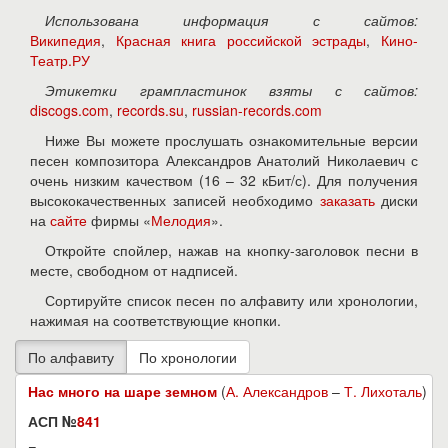
Использована информация с сайтов:
Википедия
,
Красная книга российской эстрады
,
Кино-
Театр.РУ
Этикетки грампластинок взяты с сайтов:
discogs.com
,
records.su
,
russian-records.com
Ниже Вы можете прослушать ознакомительные версии
песен композитора Александров Анатолий Николаевич с
очень низким качеством (16 – 32 кБит/с). Для получения
высококачественных записей необходимо
заказать
диски
на
сайте
фирмы «
Мелодия
».
Откройте спойлер, нажав на кнопку-заголовок песни в
месте, свободном от надписей.
Сортируйте список песен по алфавиту или хронологии,
нажимая на соответствующие кнопки.
Нас много на шаре земном
(
А. Александров
–
Т. Лихоталь
)
АСП №
841