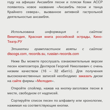
году на афишах Ансамбля песни и пляски Коми АССР
появилось новое название «Ансамбль песни и танца
Крайнего севера», вызванное активной гастрольной
деятельностью ансамбля.
Использована информация с сайтов:
Википедия
,
Красная книга российской эстрады
,
Кино-
Театр.РУ
Этикетки грампластинок взяты с сайтов:
discogs.com
,
records.su
,
russian-records.com
Ниже Вы можете прослушать ознакомительные версии
песен композитора Дехтяров Георгий Николаевич с очень
низким качеством (16 – 32 кБит/с). Для получения
высококачественных записей необходимо
заказать
диски
на
сайте
фирмы «
Мелодия
».
Откройте спойлер, нажав на кнопку-заголовок песни в
месте, свободном от надписей.
Сортируйте список песен по алфавиту или хронологии,
нажимая на соответствующие кнопки.