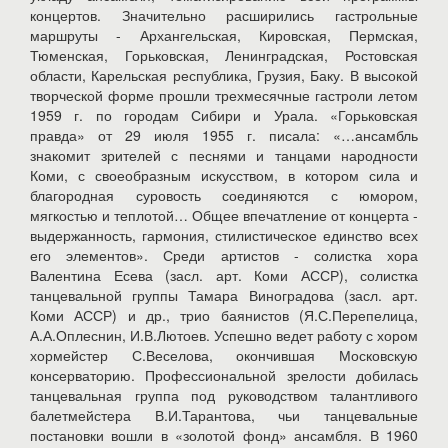
концертов. Значительно расширились гастрольные
маршруты - Архангельская, Кировская, Пермская,
Тюменская, Горьковская, Ленинградская, Ростовская
области, Карельская республика, Грузия, Баку. В высокой
творческой форме прошли трехмесячные гастроли летом
1959 г. по городам Сибири и Урала. «Горьковская
правда» от 29 июля 1955 г. писала: «…ансамбль
знакомит зрителей с песнями и танцами народности
Коми, с своеобразным искусством, в котором сила и
благородная суровость соединяются с юмором,
мягкостью и теплотой… Общее впечатление от концерта -
выдержанность, гармония, стилистическое единство всех
его элементов». Среди артистов - солистка хора
Валентина Есева (засл. арт. Коми АССР), солистка
танцевальной группы Тамара Виноградова (засл. арт.
Коми АССР) и др., трио баянистов (Я.С.Перепелица,
А.А.Оплеснин, И.В.Лютоев. Успешно ведет работу с хором
хормейстер С.Веселова, окончившая Московскую
консерваторию. Профессиональной зрелости добилась
танцевальная группа под руководством талантливого
балетмейстера В.И.Тарантова, чьи танцевальные
постановки вошли в «золотой фонд» ансамбля. В 1960