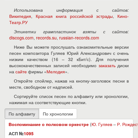
Использована информация с сайтов:
Википедия
,
Красная книга российской эстрады
,
Кино-
Театр.РУ
Этикетки грампластинок взяты с сайтов:
discogs.com
,
records.su
,
russian-records.com
Ниже Вы можете прослушать ознакомительные версии
песен композитора Гуляев Юрий Александрович с очень
низким качеством (16 – 32 кБит/с). Для получения
высококачественных записей необходимо
заказать
диски
на
сайте
фирмы «
Мелодия
».
Откройте спойлер, нажав на кнопку-заголовок песни в
месте, свободном от надписей.
Сортируйте список песен по алфавиту или хронологии,
нажимая на соответствующие кнопки.
Воспоминание о полковом оркестре
(
Ю. Гуляев
–
Р. Рождес
АСП №
1095