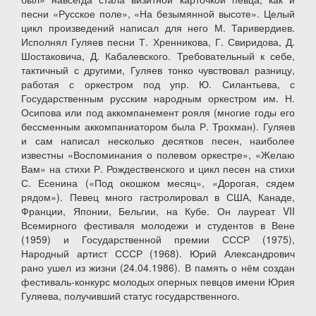
песни «Русское поле», «На безымянной высоте». Целый
цикл произведений написал для него М. Таривердиев.
Исполнял Гуляев песни Т. Хренникова, Г. Свиридова, Д.
Шостаковича, Д. Кабалевского. Требовательный к себе,
тактичный с другими, Гуляев тонко чувствовал разницу,
работая с оркестром под упр. Ю. Силантьева, с
Государственным русским народным оркестром им. Н.
Осипова или под аккомпанемент рояля (многие годы его
бессменным аккомпаниатором была Р. Трохман). Гуляев
и сам написал несколько десятков песен, наиболее
известны «Воспоминания о полевом оркестре», «Желаю
Вам» на стихи Р. Рождественского и цикл песен на стихи
С. Есенина («Под окошком месяц», «Дорогая, сядем
рядом»). Певец много гастролировал в США, Канаде,
Франции, Японии, Бельгии, на Кубе. Он лауреат VII
Всемирного фестиваля молодежи и студентов в Вене
(1959) и Государственной премии СССР (1975),
Народный артист СССР (1968). Юрий Александрович
рано ушел из жизни (24.04.1986). В память о нём создан
фестиваль-конкурс молодых оперных певцов имени Юрия
Гуляева, получивший статус государственного.