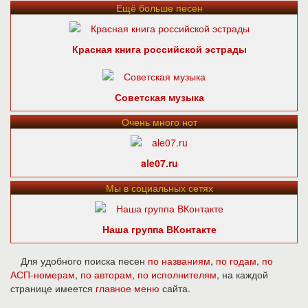
Ещё больше песен
Красная книга российской эстрады
Советская музыка
Очень много нот
ale07.ru
Мы в социальных сетях
Наша группа ВКонтакте
Для удобного поиска песен
по названиям
,
по годам
,
по
АСП-номерам
,
по авторам
,
по исполнителям
, на каждой
странице имеется
главное меню
сайта.