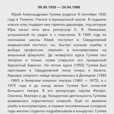
09.09.1930 — 24.04.1986
Юрий Александрович Гуляев родился 9 сентября 1930
года в Тюмени. Учился в музыкальной школе. В седьмом
классе отец подарил ему гармонь-двухрядку, под которую
Юра начал петь весь репертуар С. Я. Лемешева,
услышанный по радио и с пластинок. В 1949 году по
окончании школы Юрий поступил в Свердловский
медицинский институт, но, быстро осознав ошибку в
выборе профессии, перешёл в консерваторию на
вокальный факультет. До четвертого курса Гуляев пел
тенором и только позже открылся его прекрасный
бархатный баритон. На пятом курсе (1953) Гуляев был
приглашен в Свердловский театр оперы и балета.
Карьера оперного певца продолжалась в Донецком (1955
- 1960) и Киевском оперных театрах (1960 — 1975), а с
1975 года и до конца жизни Гуляев был солистом
Большого театра. В его репертуаре партии Фигаро,
Онегина, Мизгиря и др. Концертная деятельность Гуляева
развивалась параллельно оперной. Ещё со времени
учебы в консерватории, в первые послевоенные голодные
годы многие студенты подрабатывали в концертах. Гуляев