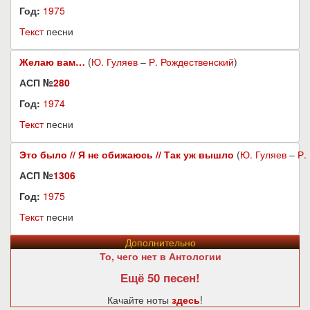
Год:
1975
Текст
песни
Желаю вам…
(
Ю. Гуляев
–
Р. Рождественский
)
АСП №
280
Год:
1974
Текст
песни
Это было // Я не обижаюсь // Так уж вышло
(
Ю. Гуляев
–
Р.
АСП №
1306
Год:
1975
Текст
песни
Дополнительно
То, чего нет в Антологии
Ещё 50 песен!
Качайте ноты
здесь
!