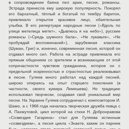
в сопровождении баяна пел арии, песни, романсы.
Эстрада принесла ему широкую популярность. Покорял
его бархатный, тёплый и богатый по тембру баритон,
привлекало открытое красивое лицо, обаятельная
улыбка. В его репертуаре народные песни («Вдоль по
улице метелица метет», «Дывлюсь я на небо»), русские
романсы («Средь шумного бала», «Не лукавьте», «Не
пробуждай воспоминаний»), зарубежная классика
(Шуман, Григ) и, конечно, современная песня, которой он
отдавал много сил. Работа на эстраде привлекала его
прямым общением со зрителем и возникающим от этой
сопричастности чувством гражданина, которое он с
предельной искренностью и страстностью реализовывал
в песне. Гуляев много работал над каждой песней,
широко опираясь на опыт старшего поколения (в
частности, своего кумира Лемешева). Но традицию
использовал творчески, создавая свой уникальный мир
песни. На Украине Гуляев сотрудничал с композитором И.
Шамо, а с 1966 года началась творческая дружба певца с
А. Пахмутовой, цикл которой на стихи Н. Добронравова
«Созвездие Гагарина» стал для Гуляева истинным
«созвездием», а песня цикла «Знаете, каким он парнем
был» навсегда стала визитной карточкой певца, как и