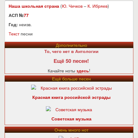
Наша школьная страна
(
Ю. Чичков
–
К. Ибряев
)
АСП №
77
Год:
неизв.
Текст
песни
Дополнительно
То, чего нет в Антологии
Ещё 50 песен!
Качайте ноты
здесь
!
Ещё больше песен
Красная книга российской эстрады
Советская музыка
Очень много нот