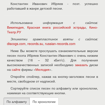
Константин Иванович Ибряев - поэт. успешно
работавший в жанре детской песни.
Использована информация с сайтов:
Википедия
,
Красная книга российской эстрады
,
Кино-
Театр.РУ
Этикетки грампластинок взяты с сайтов:
discogs.com
,
records.su
,
russian-records.com
Ниже Вы можете прослушать ознакомительные версии
песен поэта Ибряев Константин Иванович с очень низким
качеством (16 – 32 кБит/с). Для получения
высококачественных записей необходимо
заказать
диски
на
сайте
фирмы «
Мелодия
».
Откройте спойлер, нажав на кнопку-заголовок песни в
месте, свободном от надписей.
Сортируйте список песен по алфавиту или хронологии,
нажимая на соответствующие кнопки.