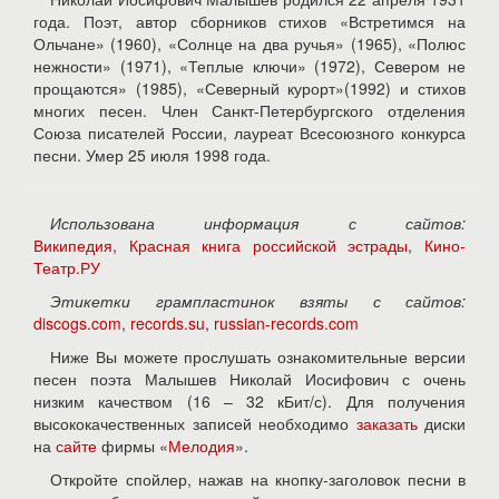
года. Поэт, автор сборников стихов «Встретимся на
Ольчане» (1960), «Солнце на два ручья» (1965), «Полюс
нежности» (1971), «Теплые ключи» (1972), Севером не
прощаются» (1985), «Северный курорт»(1992) и стихов
многих песен. Член Санкт-Петербургского отделения
Союза писателей России, лауреат Всесоюзного конкурса
песни. Умер 25 июля 1998 года.
Использована информация с сайтов:
Википедия
,
Красная книга российской эстрады
,
Кино-
Театр.РУ
Этикетки грампластинок взяты с сайтов:
discogs.com
,
records.su
,
russian-records.com
Ниже Вы можете прослушать ознакомительные версии
песен поэта Малышев Николай Иосифович с очень
низким качеством (16 – 32 кБит/с). Для получения
высококачественных записей необходимо
заказать
диски
на
сайте
фирмы «
Мелодия
».
Откройте спойлер, нажав на кнопку-заголовок песни в