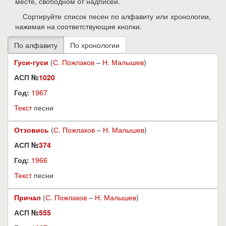
месте, свободном от надписей.
Сортируйте список песен по алфавиту или хронологии,
нажимая на соответствующие кнопки.
Гуси-гуси
(
С. Пожлаков
–
Н. Малышев
)
АСП №
1020
Год:
1967
Текст
песни
Отзовись
(
С. Пожлаков
–
Н. Малышев
)
АСП №
374
Год:
1966
Текст
песни
Причал
(
С. Пожлаков
–
Н. Малышев
)
АСП №
555