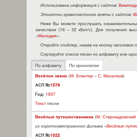
Использована информация с сайтов:
Википед
Этикетки грампластинок взяты с сайтов:
d
Ниже Вы можете прослушать ознакомительны
качеством (16 – 32 кБит/с). Для получения в
«
Мелодия
».
Откройте спойлер, нажав на кнопку-заголовок 
Сортируйте список песен по алфавиту или хро
Весёлое звено
(
М. Блантер
–
С. Михалков
)
АСП №
1579
Год:
1937
Текст
песни
Весёлые путешественники
(
М. Старокадомский
из короткометражного фильма «
Весёлые путе
АСП №
1022