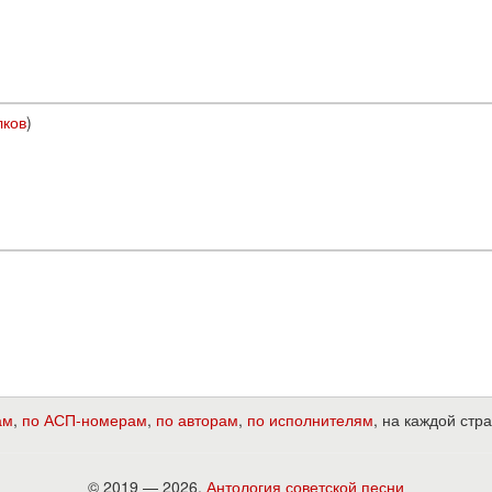
лков
)
ам
,
по АСП-номерам
,
по авторам
,
по исполнителям
, на каждой ст
© 2019 — 2026,
Антология советской песни