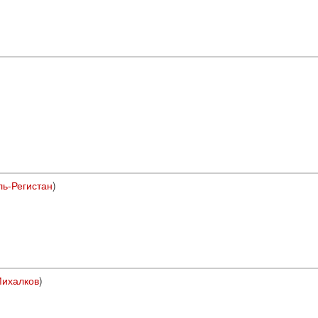
ль-Регистан
)
Михалков
)