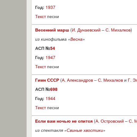
Год:
1937
Текст
песни
Весенний марш
(
И. Дунаевский
–
С. Михалков
)
из кинофильма «
Весна
»
АСП №
54
Год:
1947
Текст
песни
Гимн СССР
(
А. Александров
–
С. Михалков
и
Г. Э
АСП №
698
Год:
1944
Текст
песни
Если вам ночью не спится
(
А. Островский
–
С. 
из спектакля «
Свиные хвостики
»