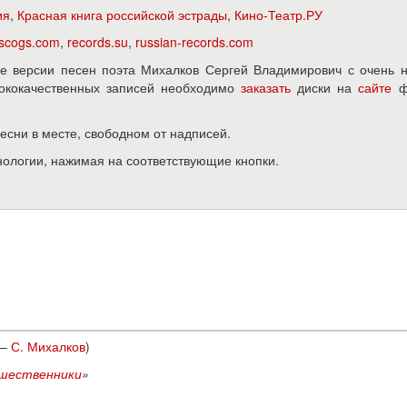
ия
,
Красная книга российской эстрады
,
Кино-Театр.РУ
iscogs.com
,
records.su
,
russian-records.com
е версии песен поэта Михалков Сергей Владимирович с очень н
ысококачественных записей необходимо
заказать
диски на
сайте
ф
песни в месте, свободном от надписей.
нологии, нажимая на соответствующие кнопки.
–
С. Михалков
)
шественники
»