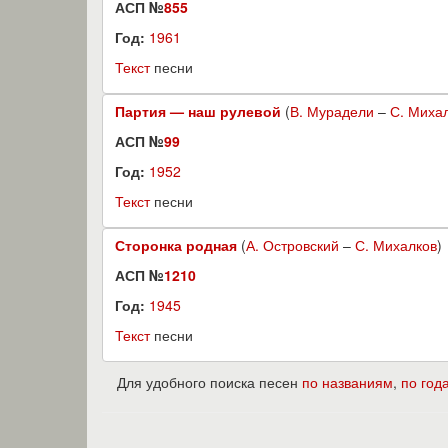
АСП №
855
Год:
1961
Текст
песни
Партия — наш рулевой
(
В. Мурадели
–
С. Миха
АСП №
99
Год:
1952
Текст
песни
Сторонка родная
(
А. Островский
–
С. Михалков
)
АСП №
1210
Год:
1945
Текст
песни
Для удобного поиска песен
по названиям
,
по год