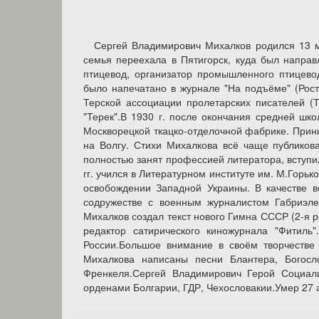
Сергей Владимирович Михалков родился 13 ма
семья переехала в Пятигорск, куда был направ
птицевод, организатор промышленного птицево
было напечатано в журнале "На подъёме" (Росто
Терской ассоциации пролетарских писателей (Т
"Терек".В 1930 г. после окончания средней шк
Москворецкой ткацко-отделочной фабрике. Прини
на Волгу. Стихи Михалкова всё чаще публикова
полностью занят профессией литератора, вступи
гг. учился в Литературном институте им. М.Горьк
освобождении Западной Украины. В качестве в
содружестве с военным журналистом Габриэле
Михалков создал текст нового Гимна СССР (2-я р
редактор сатирического киножурнала "Фитиль
России.Большое внимание в своём творчестве
Михалкова написаны песни Блантера, Богослов
Френкеля.Сергей Владимирович Герой Социали
орденами Болгарии, ГДР, Чехословакии.Умер 27 а