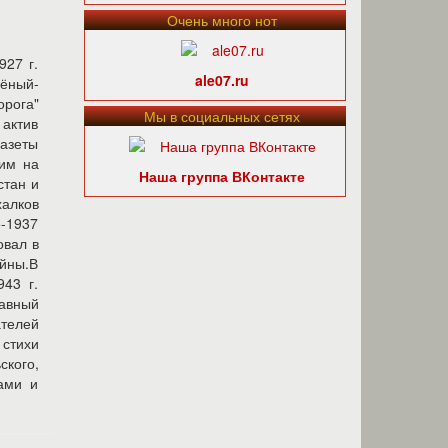
Очень много нот
927 г.
ale07.ru
чёный-
орога"
Мы в социальных сетях
 актив
газеты
чим на
Наша группа ВКонтакте
стан и
халков
5-1937
овал в
ойны.В
43 г.
лавный
телей
стихи
ского,
ами и