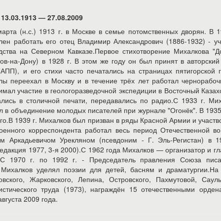
13.03.1913 — 27.08.2009
рта (н.с.) 1913 г. в Москве в семье потомственных дворян. В 1
лен работать его отец Владимир Александрович (1886-1932) - у
дства на Северном Кавказе.Первое стихотворение Михалкова "Д
в-на-Дону) в 1928 г. В этом же году он был принят в авторский
АПП), и его стихи часто печатались на страницах пятигорской 
олы переехал в Москву и в течение трёх лет работал чернорабо
мал участие в геологоразведочной экспедиции в Восточный Казах
лись в столичной печати, передавались по радио.С 1933 г. Ми
л в объединение молодых писателей при журнале "Огонёк". В 193
ого.В 1939 г. Михалков был призван в ряды Красной Армии и участв
оенного корреспондента работал весь период Отечественной в
м Аркадьевичом Урекляном (псевдоним - Г. Эль-Регистан) в 19
едакция 1977, 3-я 2000).С 1962 года Михалков — организатор и г
".С 1970 г. по 1992 г. - Председатель правления Союза писа
 Михалков уделял поэзии для детей, басням и драматургии.На 
ского, Жарковского, Лепина, Островского, Пахмутовой, Сауль
стического труда (1973), награждён 15 отечественными орден
вгуста 2009 года.