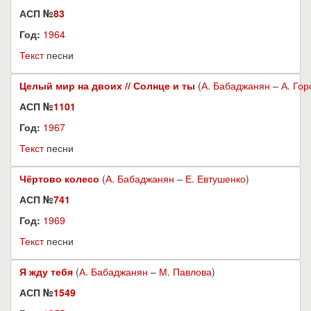
АСП №
83
Год:
1964
Текст
песни
Целый мир на двоих // Солнце и ты
(
А. Бабаджанян
–
А. Гор
АСП №
1101
Год:
1967
Текст
песни
Чёртово колесо
(
А. Бабаджанян
–
Е. Евтушенко
)
АСП №
741
Год:
1969
Текст
песни
Я жду тебя
(
А. Бабаджанян
–
М. Павлова
)
АСП №
1549