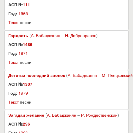
АСП №
111
Год:
1965
Текст
песни
Гордость
(
А. Бабаджанян
–
Н. Добронравов
)
АСП №
1486
Год:
1971
Текст
песни
Детства последний звонок
(
А. Бабаджанян
–
М. Пляцковский
АСП №
1307
Год:
1979
Текст
песни
Загадай желание
(
А. Бабаджанян
–
Р. Рождественский
)
АСП №
296
Год:
1966