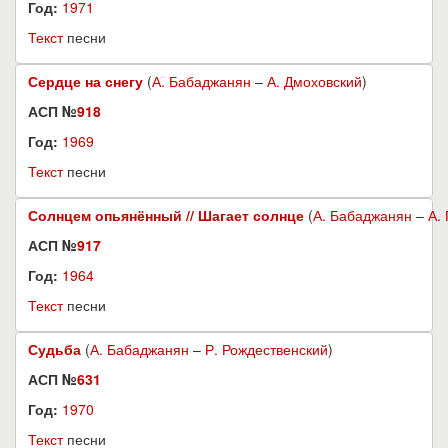
Год:
1971
Текст
песни
Сердце на снегу
(
А. Бабаджанян
–
А. Дмоховский
)
АСП №
918
Год:
1969
Текст
песни
Солнцем опьянённый // Шагает солнце
(
А. Бабаджанян
–
А.
АСП №
917
Год:
1964
Текст
песни
Судьба
(
А. Бабаджанян
–
Р. Рождественский
)
АСП №
631
Год:
1970
Текст
песни