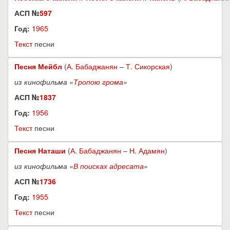
АСП №
597
Год:
1965
Текст
песни
Песня Мейбл
(
А. Бабаджанян
–
Т. Сикорская
)
из кинофильма «
Тропою грома
»
АСП №
1837
Год:
1956
Текст
песни
Песня Наташи
(
А. Бабаджанян
–
Н. Адамян
)
из кинофильма «
В поисках адресата
»
АСП №
1736
Год:
1955
Текст
песни