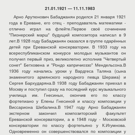
21.01.1921 — 11.11.1983
Арно Арутюнович Бабаджанян родился 21 января 1921
года в Ереване, его отец - преподаватель математики -
отлично играл на флейте.Первое своё сочинение
"Пионерский марш" будущий композитора написал в 9
лет.В 1928 году Бабаджанян оказался в группе одарённых
детей при Ереванской консерватории. В 1933 году на
всереспубликанском конкурсе молодых музыкантов он
получил первый приз, великолепно исполнив "Четвертый
сонет" Бетховена и "Рондо капричиоззо" Мендельсона.В
1936 году начались уроки у Вардгеса Таляна (сына
знаменитого армянского народного певца Шерама) и
Сергея Бархударяна.В 1938 году Бабаджанян приехал в
Москву и поступил сразу на последний курс музыкального
училища им. Гнесиных, окончив его по классу
фортепиано у Елены Гнесиной и классу композиции у
Виссариона Шебалина.В 1947 году Арно Бабаджанян
экстерном закончил композиторский факультет
Ереванской консерватории, а в 1948 году - Московской
консерватории по классу фортепьяно у К.Игумнова.
Одновременно он совершенствовался по композиции у