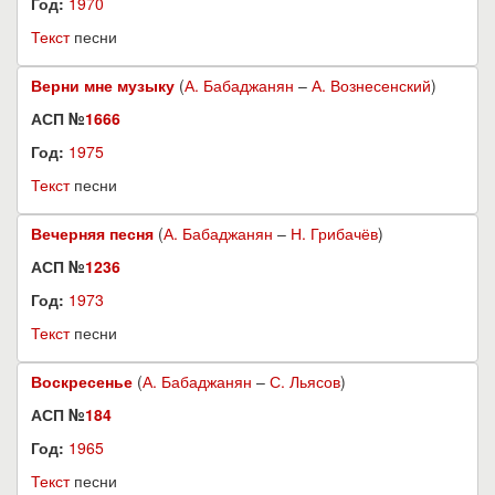
Год:
1970
Текст
песни
Верни мне музыку
(
А. Бабаджанян
–
А. Вознесенский
)
АСП №
1666
Год:
1975
Текст
песни
Вечерняя песня
(
А. Бабаджанян
–
Н. Грибачёв
)
АСП №
1236
Год:
1973
Текст
песни
Воскресенье
(
А. Бабаджанян
–
С. Льясов
)
АСП №
184
Год:
1965
Текст
песни