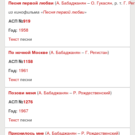
Песня первой любви
(
А. Бабаджанян
–
О. Гукасян
, р. т.
Г. Ре
из кинофильма «
Песня первой любви
»
АСП №
919
Год:
1958
Текст
песни
По ночной Москве
(
А. Бабаджанян
–
Г. Регистан
)
АСП №
1158
Год:
1961
Текст
песни
Позови меня
(
А. Бабаджанян
–
Р. Рождественский
)
АСП №
1276
Год:
1967
Текст
песни
Приснилось мне
(
А. Бабаджанян
–
Р. Рождественский
)