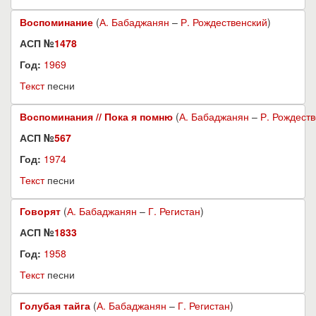
Воспоминание
(
А. Бабаджанян
–
Р. Рождественский
)
АСП №
1478
Год:
1969
Текст
песни
Воспоминания // Пока я помню
(
А. Бабаджанян
–
Р. Рождест
АСП №
567
Год:
1974
Текст
песни
Говорят
(
А. Бабаджанян
–
Г. Регистан
)
АСП №
1833
Год:
1958
Текст
песни
Голубая тайга
(
А. Бабаджанян
–
Г. Регистан
)