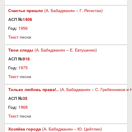
Счастье пришло
(
А. Бабаджанян
–
Г. Регистан
)
АСП №
1406
Год:
1956
Текст
песни
Твои следы
(
А. Бабаджанян
–
Е. Евтушенко
)
АСП №
916
Год:
1975
Текст
песни
Только любовь права!..
(
А. Бабаджанян
–
С. Гребенников
и
АСП №
35
Год:
1968
Текст
песни
Хозяйка города
(
А. Бабаджанян
–
Ю. Цейтлин
)