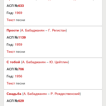
АСП №
633
Год:
1969
Текст
песни
Прости
(
А. Бабаджанян
–
Г. Регистан
)
АСП №
1139
Год:
1959
Текст
песни
С тобой
(
А. Бабаджанян
–
Ю. Цейтлин
)
АСП №
706
Год:
1956
Текст
песни
Свадьба
(
А. Бабаджанян
–
Р. Рождественский
)
АСП №
629