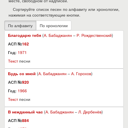
месте, свободном от надписей.
Сортируйте список песен по алфавиту или хронологии,
нажимая на соответствующие кнопки.
Благодарю тебя
(
А. Бабаджанян
–
Р. Рождественский
)
АСП №
162
Год:
1971
Текст
песни
Будь со мной
(
А. Бабаджанян
–
А. Горохов
)
АСП №
920
Год:
1966
Текст
песни
В нежданный час
(
А. Бабаджанян
–
Л. Дербенёв
)
АСП №
884