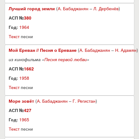
Лучший город земли
(
А. Бабаджанян
–
Л. Дербенёв
)
АСП №
380
Год:
1964
Текст
песни
Мой Ереван // Песня о Ереване
(
А. Бабаджанян
–
Н. Адамян
)
из кинофильма «
Песня первой любви
»
АСП №
1662
Год:
1958
Текст
песни
Море зовёт
(
А. Бабаджанян
–
Г. Регистан
)
АСП №
427
Год:
1965
Текст
песни