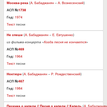
Москва-река
(
А. Бабаджанян
–
А. Вознесенский
)
АСП №
1738
Год:
1974
Текст
песни
Не спеши
(
А. Бабаджанян
–
Е. Евтушенко
)
из фильма-концерта «
Когда песня не кончается
»
АСП №
469
Год:
1964
Текст
песни
Ноктюрн
(
А. Бабаджанян
–
Р. Рождественский
)
АСП №
467
Год:
1984
Текст
песни
Песенка о капели // Песня о капели // Капель
(
А. Бабаджаня