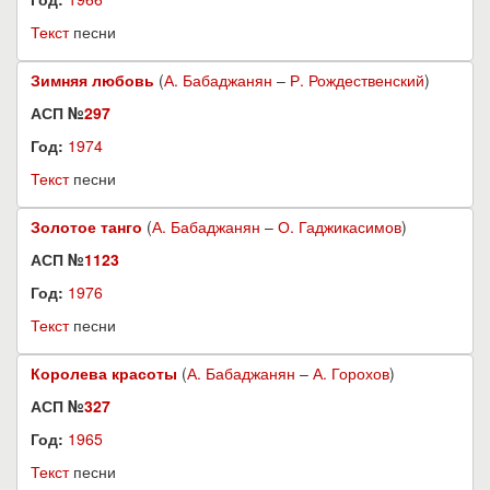
Текст
песни
Зимняя любовь
(
А. Бабаджанян
–
Р. Рождественский
)
АСП №
297
Год:
1974
Текст
песни
Золотое танго
(
А. Бабаджанян
–
О. Гаджикасимов
)
АСП №
1123
Год:
1976
Текст
песни
Королева красоты
(
А. Бабаджанян
–
А. Горохов
)
АСП №
327
Год:
1965
Текст
песни