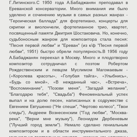
Г.Литинского.С 1950 года А.Бабаджанян преподавал в
Ереванской консерватории. Много внимания им было
уделено и сочинению музыки в самых разных жанрах -
"Героическая баллада" для фортепиано, концерты для
скрипки и виолончели, фортепианное трио, квартет,
посвященный памяти Дмитрия Шостаковича. Но, конечно,
судьбоносным жанром для композитора стала песня:
"Песня первой любви" и "Ереван" (из к/ф "Песня первой
любви", 1951) быстро обрели популярность.В 1956 году
А.Бабаджанян переехал в Москву. Много и плодотворно
композитор сотрудничал с поэтом Робертом
Рождественским и певцом Муслимом Магомаевым -
(«Королева красоты», «Голубая тайга», «Улыбнись»,
«Будь со мной», «В нежданный час», «Встреча»,
"Воспоминание", "Позови меня", "Загадай желание",
"Благодарю тебя", "Свадьба") Феноменальный успех
выпал и на долю песен, написанных в содружестве с
Евгением Евтушенко ("Не спеши", "Чертово колесо", "Твои
следы"), Андреем Вознесенским ("Год любви", "Москва-
река", "Верни мне музыку"), Леонидом Дербеневым
("Лучший город земли"). Немало сделано гениальным
композитором и в области инструментального джаза,
музыкально-театральных жанров - именно им написаны