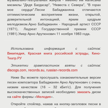
мюзиклы "Дядя Багдасар", "Невеста с Севера", "В горах
мое сердце".Песни Бабаджаняна отличаются
оптимистическим восприятием жизни, открытой,
доверительной интонацией, ярким щедрым
мелодизмом.Арно Бабаджанян - Народный артист СССР
(1971), Лауреат Государственной премии СССР
(1981).Умер Арно Арутюнович 11 ноября 1983 года.
Использована информация с сайтов:
Википедия
,
Красная книга российской эстрады
,
Кино-
Театр.РУ
Этикетки грампластинок взяты с сайтов:
discogs.com
,
records.su
,
russian-records.com
Ниже Вы можете прослушать ознакомительные версии
песен композитора Бабаджанян Арно Арутюнович с очень
низким качеством (16 – 32 кБит/с). Для получения
высококачественных записей необходимо
заказать
диски
на
сайте
фирмы «
Мелодия
».
Откройте спойлер, нажав на кнопку-заголовок песни в