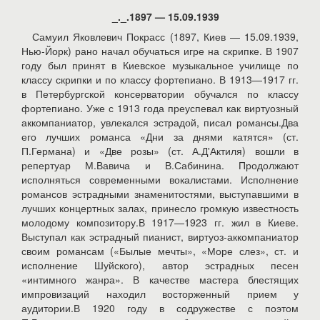
_._.1897 — 15.09.1939
Самуил Яковлевич Покрасс (1897, Киев — 15.09.1939,
Нью-Йорк) рано начал обучаться игре на скрипке. В 1907
году был принят в Киевское музыкальное училище по
классу скрипки и по классу фортепиано. В 1913—1917 гг.
в Петербургской консерватории обучался по классу
фортепиано. Уже с 1913 года преуспевал как виртуозный
аккомпаниатор, увлекался эстрадой, писал романсы.Два
его лучших романса «Дни за днями катятся» (ст.
П.Германа) и «Две розы» (ст. А.Д'Актиля) вошли в
репертуар М.Вавича и В.Сабинина. Продолжают
исполняться современными вокалистами. Исполнение
романсов эстрадными знаменитостями, выступавшими в
лучших концертных залах, принесло громкую известность
молодому композитору.В 1917—1923 гг. жил в Киеве.
Выступал как эстрадный пианист, виртуоз-аккомпаниатор
своим романсам («Былые мечты», «Море слез», ст. и
исполнение Шуйского), автор эстрадных песен
«интимного жанра». В качестве мастера блестящих
импровизаций находил восторженный прием у
аудитории.В 1920 году в содружестве с поэтом