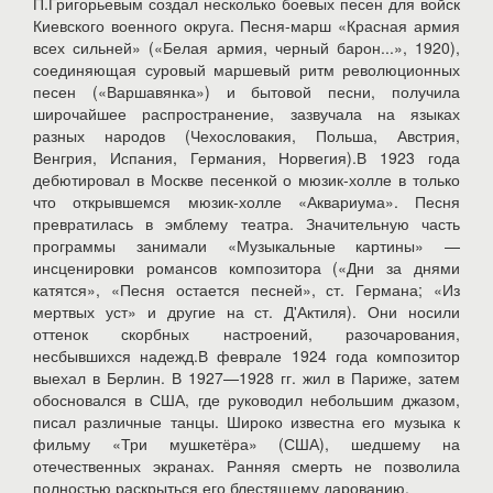
П.Григорьевым создал несколько боевых песен для войск
Киевского военного округа. Песня-марш «Красная армия
всех сильней» («Белая армия, черный барон...», 1920),
соединяющая суровый маршевый ритм революционных
песен («Варшавянка») и бытовой песни, получила
широчайшее распространение, зазвучала на языках
разных народов (Чехословакия, Польша, Австрия,
Венгрия, Испания, Германия, Норвегия).В 1923 года
дебютировал в Москве песенкой о мюзик-холле в только
что открывшемся мюзик-холле «Аквариума». Песня
превратилась в эмблему театра. Значительную часть
программы занимали «Музыкальные картины» —
инсценировки романсов композитора («Дни за днями
катятся», «Песня остается песней», ст. Германа; «Из
мертвых уст» и другие на ст. Д'Актиля). Они носили
оттенок скорбных настроений, разочарования,
несбывшихся надежд.В феврале 1924 года композитор
выехал в Берлин. В 1927—1928 гг. жил в Париже, затем
обосновался в США, где руководил небольшим джазом,
писал различные танцы. Широко известна его музыка к
фильму «Три мушкетёра» (США), шедшему на
отечественных экранах. Ранняя смерть не позволила
полностью раскрыться его блестящему дарованию.