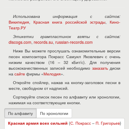
Использована информация с сайтов:
Википедия
,
Красная книга российской эстрады
,
Кино-
Театр.РУ
Этикетки грампластинок взяты с сайтов:
discogs.com
,
records.su
,
russian-records.com
Ниже Вы можете прослушать ознакомительные версии
песен композитора Покрасс Самуил Яковлевич с очень
низким качеством (16 – 32 кБит/с). Для получения
высококачественных записей необходимо
заказать
диски
на
сайте
фирмы «
Мелодия
».
Откройте спойлер, нажав на кнопку-заголовок песни в
месте, свободном от надписей.
Сортируйте список песен по алфавиту или хронологии,
нажимая на соответствующие кнопки.
Красная армия всех сильней
(
С. Покрасс
–
П. Григорьев
)