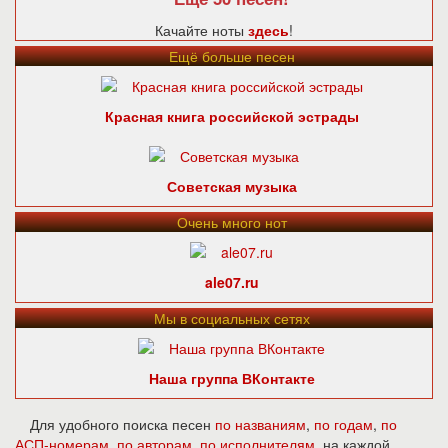
Качайте ноты
здесь
!
Ещё больше песен
Красная книга российской эстрады
Советская музыка
Очень много нот
ale07.ru
Мы в социальных сетях
Наша группа ВКонтакте
Для удобного поиска песен
по названиям
,
по годам
,
по
АСП-номерам
,
по авторам
,
по исполнителям
, на каждой