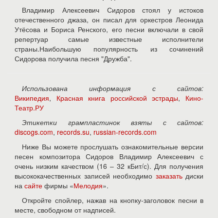
Владимир Алексеевич Сидоров стоял у истоков
отечественного джаза, он писал для оркестров Леонида
Утёсова и Бориса Ренского, его песни включали в свой
репертуар самые известные исполнители
страны.Наибольшую популярность из сочинений
Сидорова получила песня "Дружба".
Использована информация с сайтов:
Википедия
,
Красная книга российской эстрады
,
Кино-
Театр.РУ
Этикетки грампластинок взяты с сайтов:
discogs.com
,
records.su
,
russian-records.com
Ниже Вы можете прослушать ознакомительные версии
песен композитора Сидоров Владимир Алексеевич с
очень низким качеством (16 – 32 кБит/с). Для получения
высококачественных записей необходимо
заказать
диски
на
сайте
фирмы «
Мелодия
».
Откройте спойлер, нажав на кнопку-заголовок песни в
месте, свободном от надписей.