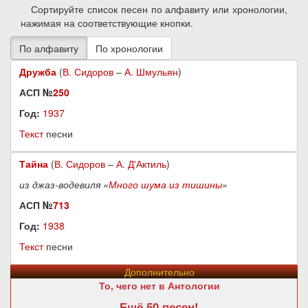
Сортируйте список песен по алфавиту или хронологии,
нажимая на соответствующие кнопки.
Дружба
(
В. Сидоров
–
А. Шмульян
)
АСП №
250
Год:
1937
Текст
песни
Тайна
(
В. Сидоров
–
А. Д'Актиль
)
из джаз-водевиля «
Много шума из тишины
»
АСП №
713
Год:
1938
Текст
песни
Дополнительно
То, чего нет в Антологии
Ещё 50 песен!