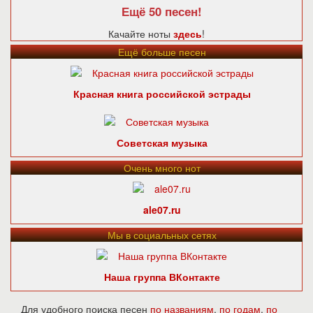
Ещё 50 песен!
Качайте ноты
здесь
!
Ещё больше песен
Красная книга российской эстрады
Советская музыка
Очень много нот
ale07.ru
Мы в социальных сетях
Наша группа ВКонтакте
Для удобного поиска песен
по названиям
,
по годам
,
по