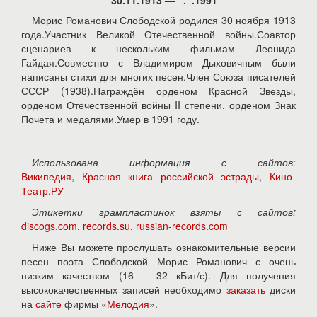
30.11.1913 — _._.1991
Морис Романович Слободской родился 30 ноября 1913
года.Участник Великой Отечественной войны.Соавтор
сценариев к нескольким фильмам Леонида
Гайдая.Совместно с Владимиром Дыховичным были
написаны стихи для многих песен.Член Союза писателей
СССР (1938).Награждён орденом Красной Звезды,
орденом Отечественной войны II степени, орденом Знак
Почета и медалями.Умер в 1991 году.
Использована информация с сайтов:
Википедия
,
Красная книга российской эстрады
,
Кино-
Театр.РУ
Этикетки грампластинок взяты с сайтов:
discogs.com
,
records.su
,
russian-records.com
Ниже Вы можете прослушать ознакомительные версии
песен поэта Слободской Морис Романович с очень
низким качеством (16 – 32 кБит/с). Для получения
высококачественных записей необходимо
заказать
диски
на
сайте
фирмы «
Мелодия
».