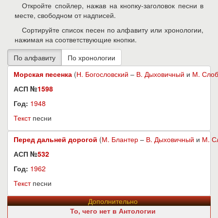
Откройте спойлер, нажав на кнопку-заголовок песни в
месте, свободном от надписей.
Сортируйте список песен по алфавиту или хронологии,
нажимая на соответствующие кнопки.
Морская песенка
(
Н. Богословский
–
В. Дыховичный
и
М. Сло
АСП №
1598
Год:
1948
Текст
песни
Перед дальней дорогой
(
М. Блантер
–
В. Дыховичный
и
М. С
АСП №
532
Год:
1962
Текст
песни
Дополнительно
То, чего нет в Антологии