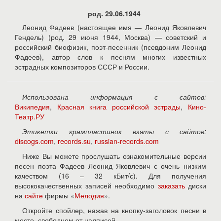
род. 29.06.1944
Леонид Фадеев (настоящее имя — Леонид Яковлевич
Гендель) (род. 29 июня 1944, Москва) — советский и
российский биофизик, поэт-песенник (псевдоним Леонид
Фадеев), автор слов к песням многих известных
эстрадных композиторов СССР и России.
Использована информация с сайтов:
Википедия
,
Красная книга российской эстрады
,
Кино-
Театр.РУ
Этикетки грампластинок взяты с сайтов:
discogs.com
,
records.su
,
russian-records.com
Ниже Вы можете прослушать ознакомительные версии
песен поэта Фадеев Леонид Яковлевич с очень низким
качеством (16 – 32 кБит/с). Для получения
высококачественных записей необходимо
заказать
диски
на
сайте
фирмы «
Мелодия
».
Откройте спойлер, нажав на кнопку-заголовок песни в
месте, свободном от надписей.