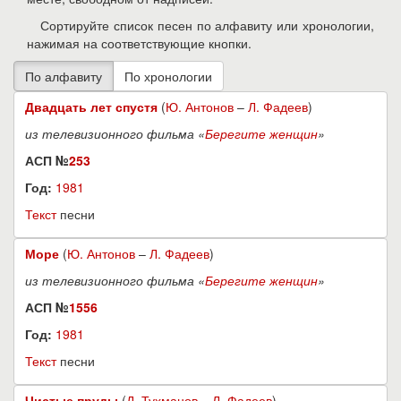
Сортируйте список песен по алфавиту или хронологии,
нажимая на соответствующие кнопки.
Двадцать лет спустя
(
Ю. Антонов
–
Л. Фадеев
)
из телевизионного фильма «
Берегите женщин
»
АСП №
253
Год:
1981
Текст
песни
Море
(
Ю. Антонов
–
Л. Фадеев
)
из телевизионного фильма «
Берегите женщин
»
АСП №
1556
Год:
1981
Текст
песни
Чистые пруды
(
Д. Тухманов
–
Л. Фадеев
)