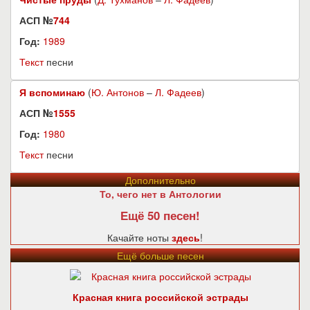
АСП №
744
Год:
1989
Текст
песни
Я вспоминаю
(
Ю. Антонов
–
Л. Фадеев
)
АСП №
1555
Год:
1980
Текст
песни
Дополнительно
То, чего нет в Антологии
Ещё 50 песен!
Качайте ноты
здесь
!
Ещё больше песен
Красная книга российской эстрады