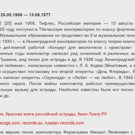
25.05.1908 — 13.08.1977
2 [25] мая 1908, Тифлис, Российская империя — 13 августа 
25 году поступил в Тбилисскую консерваторию по классу фортепи
. Музыкальное образование он продолжил во 2-м музыкальном тех
 с 1930 г. — в Ленинградской консерватории по классу теории комп
у дипломной работой «Концерт для виолончели с оркестром» 
оенные годы композитор написал ряд сочинений в различных жа
 Пушкина, ряд песен для эстрады и др. В 1938 году Ленинградский
оя любимая», написанную совместно с Л. А. Ходжа-Эйнатовым, а 
и осуществил постановку его второй оперетты «Дочь Флориды». 
ан написал оперетты «Серенада» и «Любит — не любит». В 1942
нного округа. После войны композитор работал преимуществе
альную музыку для эстрады. Наиболее известны были его песни
и др.
ия
,
Красная книга российской эстрады
,
Кино-Театр.РУ
iscogs.com
,
records.su
,
russian-records.com
е версии песен композитора Феркельман Михаил Яковлевич с 