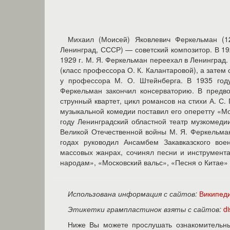
Михаил (Моисей) Яковлевич Феркельман (1
Ленинград, СССР) — советский композитор. В 19
1929 г. М. Я. Феркельман переехал в Ленинград
(класс профессора О. К. Калантаровой), а затем
у профессора М. О. Штейнберга. В 1935 год
Феркельман закончил консерваторию. В предв
струнный квартет, цикл романсов на стихи А. С.
музыкальной комедии поставил его оперетту «М
году Ленинградский областной театр музкомеди
Великой Отечественной войны М. Я. Феркельм
годах руководил Ансамбем Закавказского вое
массовых жанрах, сочинял песни и инструмент
народам», «Московский вальс», «Песня о Китае» 
Использована информация с сайтов:
Википед
Этикетки грампластинок взяты с сайтов:
d
Ниже Вы можете прослушать ознакомительны