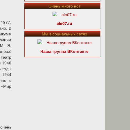
Очень много нот
1977,
ale07.ru
ано. В
никуме
Мы в социальных сетях
озиции
М. Я.
нрах:
Наша группа ВКонтакте
 театр
в 1940
В годы
—1944
нно в
: «Мир
очень