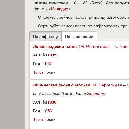
низким качеством (16 – 32 кБит/с). Для полу
фирмы «
Мелодия
».
Откройте спойлер, нажав на кнопку-заголовок 
Сортируйте список песен по алфавиту или хро
Ленинградский вальс
(
М. Феркельман
–
С. Фог
АСП №
1835
Год:
1957
Текст
песни
Лирическая песня о Москве
(
М. Феркельман
–
Н
из музыкальной комедии «
Серенада
»
АСП №
1836
Год:
1950
Текст
песни