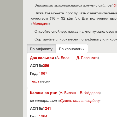
Этикетки грампластинок взяты с сайтов:
d
Ниже Вы можете прослушать ознакомительные
качеством (16 – 32 кБит/с). Для получения в
«
Мелодия
».
Откройте спойлер, нажав на кнопку-заголовок 
Сортируйте список песен по алфавиту или хро
Два кольори
(
А. Билаш
–
Д. Павлычко
)
АСП №
256
Год:
1967
Текст
песни
Калина во ржи
(
А. Билаш
–
В. Фёдоров
)
из кинофильма «
Сумка, полная сердец
»
АСП №
1241
Год:
1964