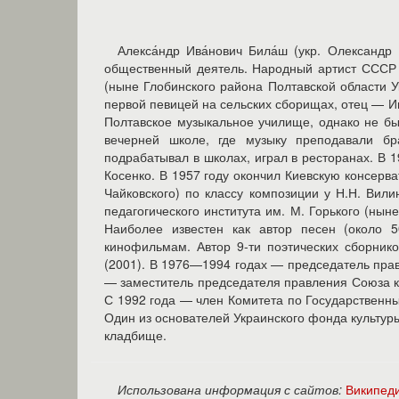
Алекса́ндр Ива́нович Била́ш (укр. Олександр
общественный деятель. Народный артист СССР (
(ныне Глобинского района Полтавской области 
первой певицей на сельских сборищах, отец — Ив
Полтавское музыкальное училище, однако не был
вечерней школе, где музыку преподавали бр
подрабатывал в школах, играл в ресторанах. В
Косенко. В 1957 году окончил Киевскую консер
Чайковского) по классу композиции у Н.Н. Вил
педагогического института им. М. Горького (ны
Наиболее известен как автор песен (около 5
кинофильмам. Автор 9-ти поэтических сборник
(2001). В 1976—1994 годах — председатель пра
— заместитель председателя правления Союза к
С 1992 года — член Комитета по Государственн
Один из основателей Украинского фонда культуры
кладбище.
Использована информация с сайтов:
Википед