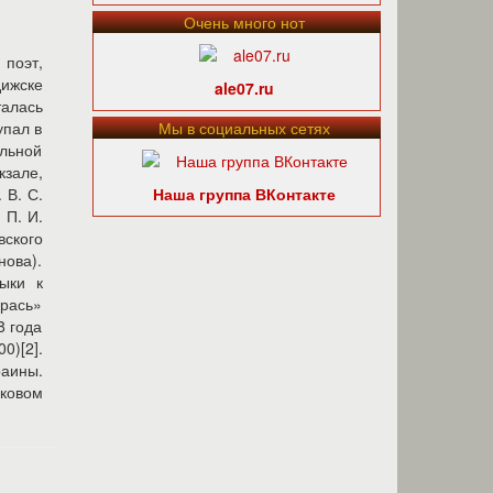
Очень много нот
 поэт,
дижске
ale07.ru
талась
упал в
Мы в социальных сетях
альной
зале,
 В. С.
Наша группа ВКонтакте
 П. И.
вского
нова).
ыки к
урась»
8 года
0)[2].
раины.
йковом