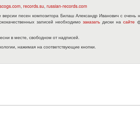
iscogs.com
,
records.su
,
russian-records.com
 версии песен композитора Билаш Александр Иванович с очень 
ысококачественных записей необходимо
заказать
диски на
сайте
ф
песни в месте, свободном от надписей.
нологии, нажимая на соответствующие кнопки.