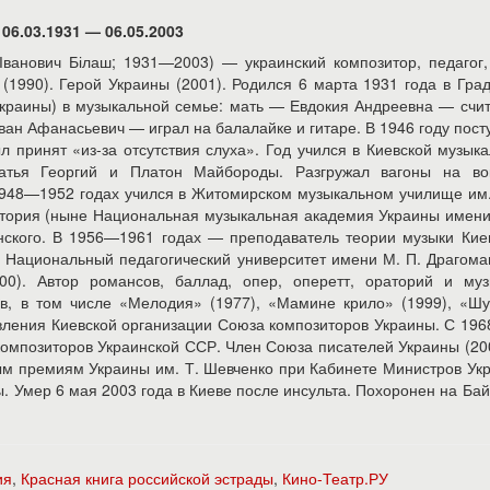
06.03.1931 — 06.05.2003
 Іванович Білаш; 1931—2003) — украинский композитор, педагог,
1990). Герой Украины (2001). Родился 6 марта 1931 года в Гра
Украины) в музыкальной семье: мать — Евдокия Андреевна — счи
ан Афанасьевич — играл на балалайке и гитаре. В 1946 году пост
 принят «из-за отсутствия слуха». Год учился в Киевской музык
атья Георгий и Платон Майбороды. Разгружал вагоны на вок
 1948—1952 годах учился в Житомирском музыкальном училище им.
ватория (ныне Национальная музыкальная академия Украины имени
инского. В 1956—1961 годах — преподаватель теории музыки Кие
не Национальный педагогический университет имени М. П. Драгома
00). Автор романсов, баллад, опер, оперетт, ораторий и муз
ов, в том числе «Мелодия» (1977), «Мамине крило» (1999), «Ш
вления Киевской организации Союза композиторов Украины. С 196
омпозиторов Украинской ССР. Член Союза писателей Украины (200
ым премиям Украины им. Т. Шевченко при Кабинете Министров Ук
. Умер 6 мая 2003 года в Киеве после инсульта. Похоронен на Ба
ия
,
Красная книга российской эстрады
,
Кино-Театр.РУ