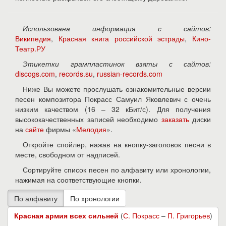
Использована информация с сайтов:
Википедия
,
Красная книга российской эстрады
,
Кино-
Театр.РУ
Этикетки грампластинок взяты с сайтов:
discogs.com
,
records.su
,
russian-records.com
Ниже Вы можете прослушать ознакомительные версии
песен композитора Покрасс Самуил Яковлевич с очень
низким качеством (16 – 32 кБит/с). Для получения
высококачественных записей необходимо
заказать
диски
на
сайте
фирмы «
Мелодия
».
Откройте спойлер, нажав на кнопку-заголовок песни в
месте, свободном от надписей.
Сортируйте список песен по алфавиту или хронологии,
нажимая на соответствующие кнопки.
Красная армия всех сильней
(
С. Покрасс
–
П. Григорьев
)