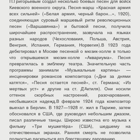
П.Григорьевым создал несколько боевых песен для войск
Киевского военного округа. Песня-марш «Красная армия
всех сильней» («Белая армия, черный барон...», 1920),
соединяющая суровый маршевый ритм революционных
песен («Варшавянка») и бытовой песни, получила
широчайшее распространение, зазвучала на языках
разных народов (Чехословакия, Польша, Австрия,
Венгрия, Испания, Германия, Норвегия).В 1923 года
дебютировал в Москве песенкой о мюзик-холле в только
что открывшемся мюзик-холле «Аквариума». Песня
превратилась в эмблему театра. Значительную часть
программы занимали «Музыкальные картины» —
инсценировки романсов композитора («Дни за днями
катятся», «Песня остается песней», ст. Германа; «Из
мертвых уст» и другие на ст. Д'Актиля). Они носили
оттенок скорбных настроений, разочарования,
несбывшихся надежд.В феврале 1924 года композитор
выехал в Берлин. В 1927—1928 гг. жил в Париже, затем
обосновался в США, где руководил небольшим джазом,
писал различные танцы. Широко известна его музыка к
фильму «Три мушкетёра» (США), шедшему на
отечественных экранах. Ранняя смерть не позволила
полностью раскрыться его блестящему дарованию.