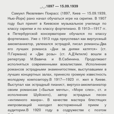
_._.1897 — 15.09.1939
Самуил Яковлевич Покрасс (1897, Киев — 15.09.1939,
Нью-Йорк) рано начал обучаться игре на скрипке. В 1907
году был принят в Киевское музыкальное училище по
классу скрипки и по классу фортепиано. В 1913—1917 гг.
в Петербургской консерватории обучался по классу
фортепиано. Уже с 1913 года преуспевал как виртуозный
аккомпаниатор, увлекался эстрадой, писал романсы.Два
его лучших романса «Дни за днями катятся» (ст.
П.Германа) и «Две розы» (ст. А.Д'Актиля) вошли в
репертуар М.Вавича и В.Сабинина. Продолжают
исполняться современными вокалистами. Исполнение
романсов эстрадными знаменитостями, выступавшими в
лучших концертных залах, принесло громкую известность
молодому композитору.В 1917—1923 гг. жил в Киеве.
Выступал как эстрадный пианист, виртуоз-аккомпаниатор
своим романсам («Былые мечты», «Море слез», ст. и
исполнение Шуйского), автор эстрадных песен
«интимного жанра». В качестве мастера блестящих
импровизаций находил восторженный прием у
аудитории.В 1920 году в содружестве с поэтом