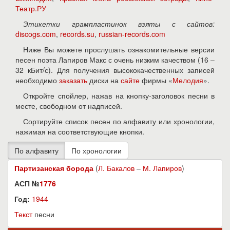
Театр.РУ
Этикетки грампластинок взяты с сайтов:
discogs.com
,
records.su
,
russian-records.com
Ниже Вы можете прослушать ознакомительные версии
песен поэта Лапиров Макс с очень низким качеством (16 –
32 кБит/с). Для получения высококачественных записей
необходимо
заказать
диски на
сайте
фирмы «
Мелодия
».
Откройте спойлер, нажав на кнопку-заголовок песни в
месте, свободном от надписей.
Сортируйте список песен по алфавиту или хронологии,
нажимая на соответствующие кнопки.
Партизанская борода
(
Л. Бакалов
–
М. Лапиров
)
АСП №
1776
Год:
1944
Текст
песни