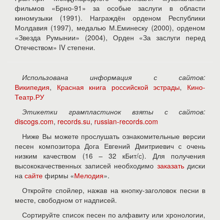
фильмов «Брно-91» за особые заслуги в области
киномузыки (1991). Награждён орденом Республики
Молдавия (1997), медалью М.Еминеску (2000), орденом
«Звезда Румынии» (2004), Орден «За заслуги перед
Отечеством» IV степени.
Использована информация с сайтов:
Википедия
,
Красная книга российской эстрады
,
Кино-
Театр.РУ
Этикетки грампластинок взяты с сайтов:
discogs.com
,
records.su
,
russian-records.com
Ниже Вы можете прослушать ознакомительные версии
песен композитора Дога Евгений Дмитриевич с очень
низким качеством (16 – 32 кБит/с). Для получения
высококачественных записей необходимо
заказать
диски
на
сайте
фирмы «
Мелодия
».
Откройте спойлер, нажав на кнопку-заголовок песни в
месте, свободном от надписей.
Сортируйте список песен по алфавиту или хронологии,