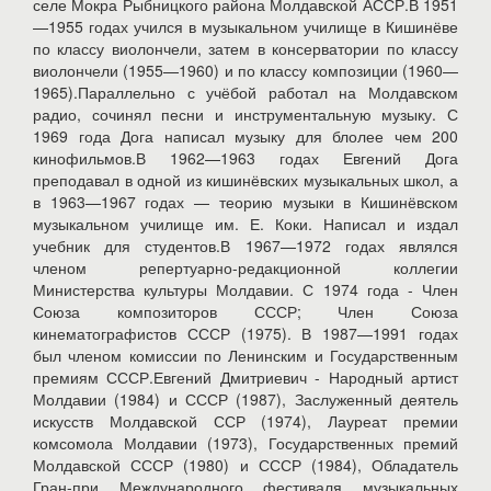
селе Мокра Рыбницкого района Молдавской АССР.В 1951
—1955 годах учился в музыкальном училище в Кишинёве
по классу виолончели, затем в консерватории по классу
виолончели (1955—1960) и по классу композиции (1960—
1965).Параллельно с учёбой работал на Молдавском
радио, сочинял песни и инструментальную музыку. С
1969 года Дога написал музыку для блолее чем 200
кинофильмов.В 1962—1963 годах Евгений Дога
преподавал в одной из кишинёвских музыкальных школ, а
в 1963—1967 годах — теорию музыки в Кишинёвском
музыкальном училище им. Е. Коки. Написал и издал
учебник для студентов.В 1967—1972 годах являлся
членом репертуарно-редакционной коллегии
Министерства культуры Молдавии. С 1974 года - Член
Союза композиторов СССР; Член Союза
кинематографистов СССР (1975). В 1987—1991 годах
был членом комиссии по Ленинским и Государственным
премиям СССР.Евгений Дмитриевич - Народный артист
Молдавии (1984) и СССР (1987), Заслуженный деятель
искусств Молдавской ССР (1974), Лауреат премии
комсомола Молдавии (1973), Государственных премий
Молдавской СССР (1980) и СССР (1984), Обладатель
Гран-при Международного фестиваля музыкальных