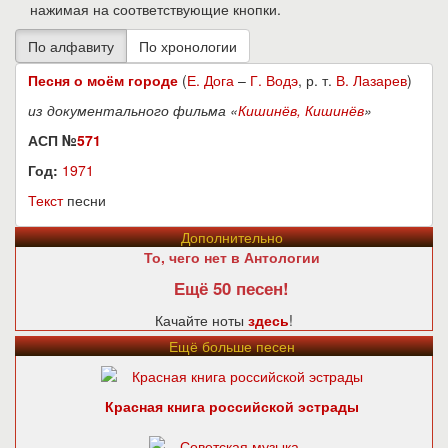
нажимая на соответствующие кнопки.
Песня о моём городе
(
Е. Дога
–
Г. Водэ
, р. т.
В. Лазарев
)
из документального фильма «
Кишинёв, Кишинёв
»
АСП №
571
Год:
1971
Текст
песни
Дополнительно
То, чего нет в Антологии
Ещё 50 песен!
Качайте ноты
здесь
!
Ещё больше песен
Красная книга российской эстрады