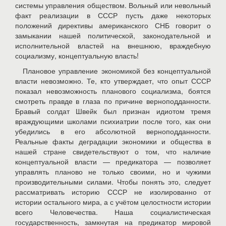
системы управления обществом. Вольный или невольный
факт реализации в СССР пусть даже некоторых
положений директивы американского СНБ говорит о
замыкании нашей политической, законодательной и
исполнительной властей на внешнюю, враждебную
социализму, концептуальную власть!
Плановое управление экономикой без концептуальной
власти невозможно. Те, кто утверждает, что опыт СССР
показал невозможность планового социализма, боятся
смотреть правде в глаза по причине верноподданности.
Бравый солдат Швейк был признан идиотом тремя
враждующими школами психиатрии после того, как они
убедились в его абсолютной верноподданности.
Реальные факты деградации экономики и общества в
нашей стране свидетельствуют о том, что наличие
концептуальной власти — предикатора — позволяет
управлять планово не только своими, но и чужими
производительными силами. Чтобы понять это, следует
рассматривать историю СССР не изолированно от
истории остального мира, а с учётом целостности истории
всего Человечества. Наша социалистическая
государственность, замкнутая на предикатор мировой