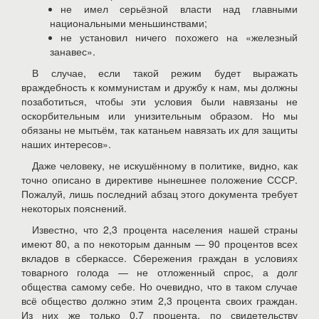
не имел серьёзной власти над главными
национальными меньшинствами;
не установил ничего похожего на «железный
занавес».
В случае, если такой режим будет выражать
враждебность к коммунистам и дружбу к нам, мы должны
позаботиться, чтобы эти условия были навязаны не
оскорбительным или унизительным образом. Но мы
обязаны не мытьём, так катаньем навязать их для защиты
наших интересов».
Даже человеку, не искушённому в политике, видно, как
точно описано в директиве нынешнее положение СССР.
Пожалуй, лишь последний абзац этого документа требует
некоторых пояснений.
Известно, что 2,3 процента населения нашей страны
имеют 80, а по некоторым данным — 90 процентов всех
вкладов в сберкассе. Сбережения граждан в условиях
товарного голода — не отложенный спрос, а долг
общества самому себе. Но очевидно, что в таком случае
всё общество должно этим 2,3 процента своих граждан.
Из них же только 0,7 процента, по свидетельству