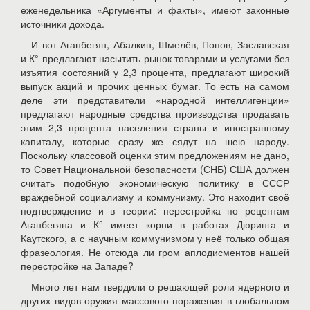
еженедельника «Аргументы и факты», имеют законные
источники дохода.
И вот Аганбегян, Абалкин, Шмелёв, Попов, Заславская
и К° предлагают насытить рынок товарами и услугами без
изъятия состояний у 2,3 процента, предлагают широкий
выпуск акций и прочих ценных бумаг. То есть на самом
деле эти представители «народной интеллигенции»
предлагают народные средства производства продавать
этим 2,3 процента населения страны и иностранному
капиталу, которые сразу же сядут на шею народу.
Поскольку классовой оценки этим предложениям не дано,
то Совет Национальной безопасности (СНБ) США должен
считать подобную экономическую политику в СССР
враждебной социализму и коммунизму. Это находит своё
подтверждение и в теории: перестройка по рецептам
Аганбегяна и К° имеет корни в работах Дюринга и
Каутского, а с научным коммунизмом у неё только общая
фразеология. Не отсюда ли гром аплодисментов нашей
перестройке на Западе?
Много лет нам твердили о решающей роли ядерного и
других видов оружия массового поражения в глобальном