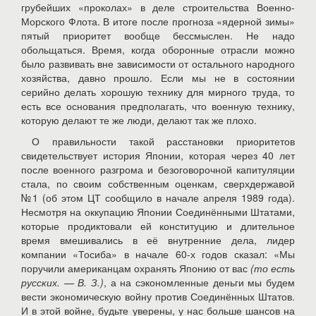
грубейших «проколах» в деле строительства Военно-
Морского Флота. В итоге после прогноза «ядерной зимы»
пятый приоритет вообще бессмыслен. Не надо
обольщаться. Время, когда оборонные отрасли можно
было развивать вне зависимости от остального народного
хозяйства, давно прошло. Если мы не в состоянии
серийно делать хорошую технику для мирного труда, то
есть все основания предполагать, что военную технику,
которую делают те же люди, делают так же плохо.
О правильности такой расстановки приоритетов
свидетельствует история Японии, которая через 40 лет
после военного разгрома и безоговорочной капитуляции
стала, по своим собственным оценкам, сверхдержавой
№1 (об этом ЦТ сообщило в начале апреля 1989 года).
Несмотря на оккупацию Японии Соединёнными Штатами,
которые продиктовали ей конституцию и длительное
время вмешивались в её внутренние дела, лидер
компании «Тосиба» в начале 60-х годов сказал: «Мы
поручили американцам охранять Японию от вас
(то есть
русских. — В. З.)
, а на сэкономленные деньги мы будем
вести экономическую войну против Соединённых Штатов.
И в этой войне, будьте уверены, у нас больше шансов на