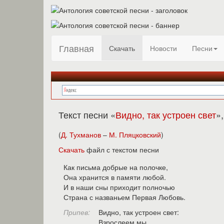
Главная
Скачать
Новости
Песни
Текст песни «
Видно, так устроен свет
»
(
Д. Тухманов
–
М. Пляцковский
)
Скачать
файл с текстом песни
Как письма добрые на полочке,
Она хранится в памяти любой.
И в наши сны приходит полночью
Страна с названьем Первая Любовь.
Припев:
Видно, так устроен свет:
Взрослеем мы,