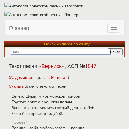
Главная
Поиск Яндекса по сайту
Текст песни «
Вернись
», АСП №
1047
(
А. Домингес
– р. т.
Г. Регистан
)
Скачать
файл с текстом песни
Вечер. Шумит у ног морской прибой.
Грустно поют о прошлом волны.
Здесь мы встречались каждый день с тобой,
Ясен был простор голубой.
Припев:
Вернись, тебя любовь зовёт — вернись!