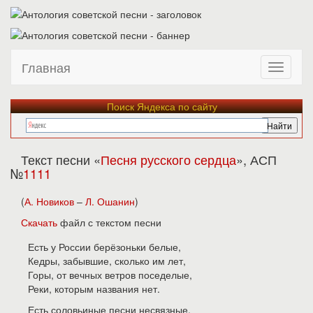
Главная
Поиск Яндекса по сайту
Текст песни «
Песня русского сердца
», АСП
№
1111
(
А. Новиков
–
Л. Ошанин
)
Скачать
файл с текстом песни
Есть у России берёзоньки белые,
Кедры, забывшие, сколько им лет,
Горы, от вечных ветров поседелые,
Реки, которым названия нет.
Есть соловьиные песни несвязные,