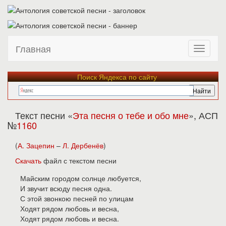
Главная
Поиск Яндекса по сайту
Текст песни «
Эта песня о тебе и обо мне
», АСП
№
1160
(
А. Зацепин
–
Л. Дербенёв
)
Скачать
файл с текстом песни
Майским городом солнце любуется,
И звучит всюду песня одна.
С этой звонкою песней по улицам
Ходят рядом любовь и весна,
Ходят рядом любовь и весна.