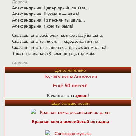
Припев:
Александрына! Цяпер прыйшла зіма…
Александрына! Шукаю я — няма!
Александрына! I з песняй ты цвіла…
Александрына! Якою ты была!
Сказаць, што васілёчак, дык фарба ў ім адна,
Сказаць, што ты лілея, — сцюдзёная ж яна.
Сказаць, што ты званочак… Ды ўсіх жа мала іх!..
Такою ты здалася ў семнаццаць год маіх.
Припев.
Дополнительно
То, чего нет в Антологии
Ещё 50 песен!
Качайте ноты
здесь
!
Ещё больше песен
Красная книга российской эстрады