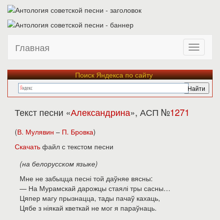
Главная
Поиск Яндекса по сайту
Текст песни «
Александрина
», АСП №
1271
(
В. Мулявин
–
П. Бровка
)
Скачать
файл с текстом песни
(на белорусском языке)
Мне не забыцца песні той даўняе вясны:
— На Мурамскай дарожцы стаялі тры сасны…
Цяпер магу прызнацца, тады пачаў кахаць,
Цябе з ніякай кветкай не мог я параўнаць.