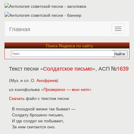
Главная
Поиск Яндекса по сайту
Текст песни «
Солдатское письмо
», АСП №
1639
(Муз. и сл.
О. Анофриев
)
из кинофильма «
Проверено — мин нет
»
Скачать
файл с текстом песни
В походной жизни так бывает —
Солдату брошено письмо,
И где солдат не побывает,
За ним скитается оно.