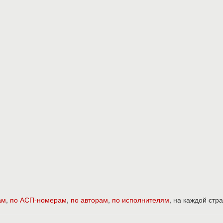
ам
,
по АСП-номерам
,
по авторам
,
по исполнителям
, на каждой ст