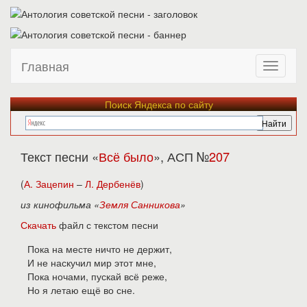
Главная
Поиск Яндекса по сайту
Текст песни «
Всё было
», АСП №
207
(
А. Зацепин
–
Л. Дербенёв
)
из кинофильма «
Земля Санникова
»
Скачать
файл с текстом песни
Пока на месте ничто не держит,
И не наскучил мир этот мне,
Пока ночами, пускай всё реже,
Но я летаю ещё во сне.