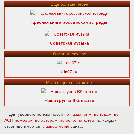
Ещё больше песен
Красная книга российской эстрады
Советская музыка
Очень много нот
ale07.ru
Мы в социальных сетях
Наша группа ВКонтакте
Для удобного поиска песен
по названиям
,
по годам
,
по
АСП-номерам
,
по авторам
,
по исполнителям
, на каждой
странице имеется
главное меню
сайта.