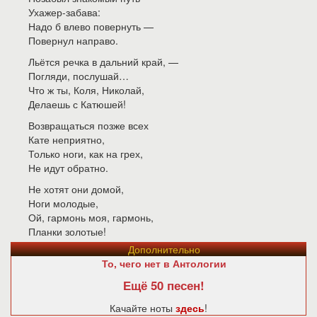
Ухажер-забава:
Надо б влево повернуть —
Повернул направо.
Льётся речка в дальний край, —
Погляди, послушай…
Что ж ты, Коля, Николай,
Делаешь с Катюшей!
Возвращаться позже всех
Кате неприятно,
Только ноги, как на грех,
Не идут обратно.
Не хотят они домой,
Ноги молодые,
Ой, гармонь моя, гармонь,
Планки золотые!
Дополнительно
То, чего нет в Антологии
Ещё 50 песен!
Качайте ноты
здесь
!