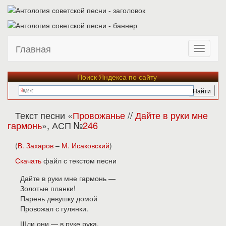
Главная
Поиск Яндекса по сайту
Текст песни «
Провожанье
//
Дайте в руки мне
гармонь
», АСП №
246
(
В. Захаров
–
М. Исаковский
)
Скачать
файл с текстом песни
Дайте в руки мне гармонь —
Золотые планки!
Парень девушку домой
Провожал с гулянки.
Шли они — в руке рука,