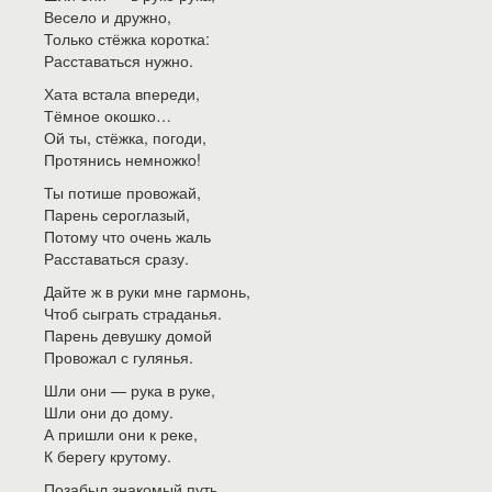
Весело и дружно,
Только стёжка коротка:
Расставаться нужно.
Хата встала впереди,
Тёмное окошко…
Ой ты, стёжка, погоди,
Протянись немножко!
Ты потише провожай,
Парень сероглазый,
Потому что очень жаль
Расставаться сразу.
Дайте ж в руки мне гармонь,
Чтоб сыграть страданья.
Парень девушку домой
Провожал с гулянья.
Шли они — рука в руке,
Шли они до дому.
А пришли они к реке,
К берегу крутому.
Позабыл знакомый путь