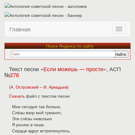
Главная
Поиск Яндекса по сайту
Текст песни «
Если можешь — прости
», АСП
№
276
(
А. Островский
–
И. Аркадьев
)
Скачать
файл с текстом песни
Мне сегодня так больно,
Слёзы взор мой туманят,
Эти слёзы невольно
Я роняю в тиши.
Сердце вдруг встрепенулось,