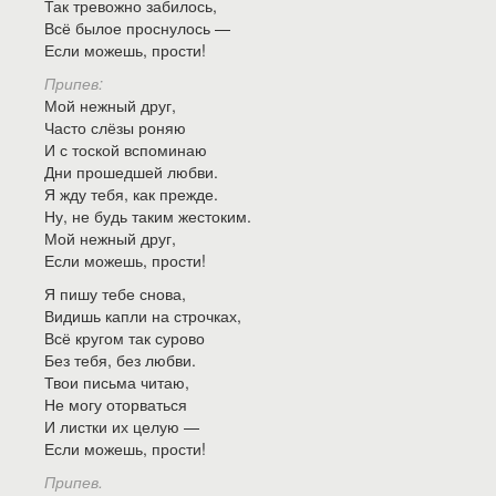
Так тревожно забилось,
Всё былое проснулось —
Если можешь, прости!
Припев:
Мой нежный друг,
Часто слёзы роняю
И с тоской вспоминаю
Дни прошедшей любви.
Я жду тебя, как прежде.
Ну, не будь таким жестоким.
Мой нежный друг,
Если можешь, прости!
Я пишу тебе снова,
Видишь капли на строчках,
Всё кругом так сурово
Без тебя, без любви.
Твои письма читаю,
Не могу оторваться
И листки их целую —
Если можешь, прости!
Припев.