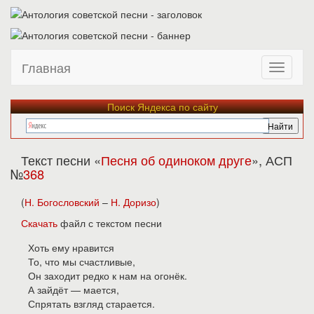
Главная
Поиск Яндекса по сайту
Текст песни «
Песня об одиноком друге
», АСП
№
368
(
Н. Богословский
–
Н. Доризо
)
Скачать
файл с текстом песни
Хоть ему нравится
То, что мы счастливые,
Он заходит редко к нам на огонёк.
А зайдёт — мается,
Спрятать взгляд старается.