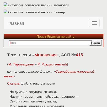
Главная
Поиск Яндекса по сайту
Текст песни «
Мгновения
», АСП №
415
(
М. Таривердиев
–
Р. Рождественский
)
из телевизионного фильма «
Семнадцать мгновений
весны
»
Скачать
файл с текстом песни
Не думай о секундах свысока.
Наступит время, сам поймёшь, наверное —
Свистят они, как пули у виска,
Мгновения, мгновения, мгновения.