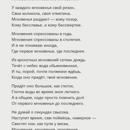
У каждого мгновенья свой резон,
Свои колокола, своя отметина.
Мгновенья раздают — кому позор,
Кому бесславье, а кому бессмертие.
Мгновения спрессованы в года.
Мгновения спрессованы в столетия.
И я не понимаю иногда,
Где первое мгновенье, где последнее.
Из крохотных мгновений соткан дождь.
Течёт с небес вода обыкновенная,
И ты, порой, почти полжизни ждёшь,
Когда оно придёт, твоё мгновение.
Придёт оно большое, как глоток,
Глоток воды во время зноя летнего.
А в общем, надо просто помнить долг
От первого мгновенья до последнего.
Не думай о секундах свысока.
Наступит время, сам поймёшь, наверное —
Свистят они, как пули у виска,
Мгновения, мгновения, мгновения.