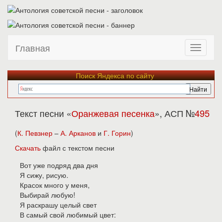
Главная
Поиск Яндекса по сайту
Текст песни «
Оранжевая песенка
», АСП №
495
(
К. Певзнер
–
А. Арканов
и
Г. Горин
)
Скачать
файл с текстом песни
Вот уже подряд два дня
Я сижу, рисую.
Красок много у меня,
Выбирай любую!
Я раскрашу целый свет
В самый свой любимый цвет: