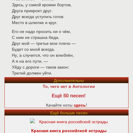
Здесь, у самой кромки бортов,
Друга прикроет друг.
Друг всегда уступить готов
Место в шлюпке и круг.
Его не надо просить ни о чём,
С ним не страшна беда.
Друг мой — третье мое плечо —
Будет со мной всегда.
Ну, а случится, что он влюблён,
А я на его пути, —
Уйду с дороги — таков закон:
Третий должен уйти.
Дополнительно
То, чего нет в Антологии
Ещё 50 песен!
Качайте ноты
здесь
!
Ещё больше песен
Красная книга российской эстрады