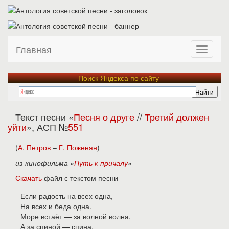
Главная
Поиск Яндекса по сайту
Текст песни «
Песня о друге
//
Третий должен
уйти
», АСП №
551
(
А. Петров
–
Г. Поженян
)
из кинофильма «
Путь к причалу
»
Скачать
файл с текстом песни
Если радость на всех одна,
На всех и беда одна.
Море встаёт — за волной волна,
А за спиной — спина.