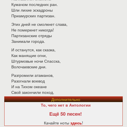
Кумачом последних ран.
Шли лихие эскадроны
Приамурских партизан.
Этих дней не смолкнет слава,
Не померкнет никогда!
Партизанские отряды
Занимали города.
И останутся, как сказка,
Как манящие огни,
Штурмовые ночи Спасска,
Волочаевские дни.
Разгромили атаманов,
Разогнали воевод
И на Тихом океане
Свой закончили поход.
Дополнительно
То, чего нет в Антологии
Ещё 50 песен!
Качайте ноты
здесь
!