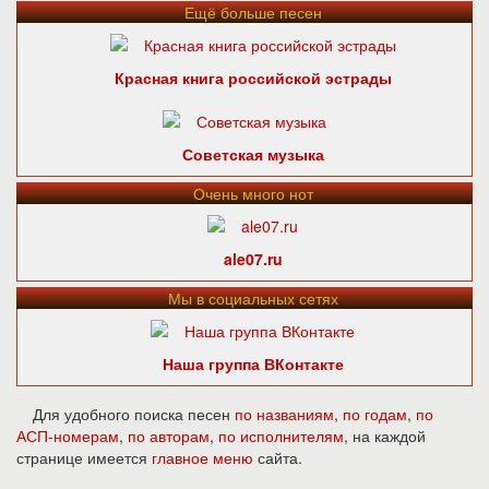
Ещё больше песен
Красная книга российской эстрады
Советская музыка
Очень много нот
ale07.ru
Мы в социальных сетях
Наша группа ВКонтакте
Для удобного поиска песен
по названиям
,
по годам
,
по
АСП-номерам
,
по авторам
,
по исполнителям
, на каждой
странице имеется
главное меню
сайта.