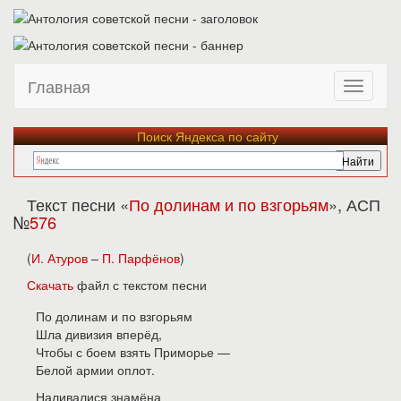
Главная
Поиск Яндекса по сайту
Текст песни «
По долинам и по взгорьям
», АСП
№
576
(
И. Атуров
–
П. Парфёнов
)
Скачать
файл с текстом песни
По долинам и по взгорьям
Шла дивизия вперёд,
Чтобы с боем взять Приморье —
Белой армии оплот.
Наливалися знамёна