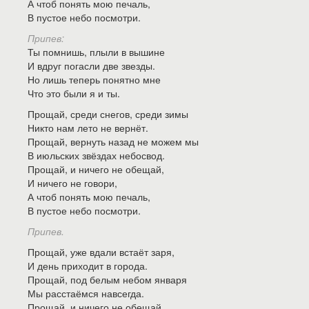
А чтоб понять мою печаль,
В пустое небо посмотри.
Припев:
Ты помнишь, плыли в вышине
И вдруг погасли две звезды.
Но лишь теперь понятно мне
Что это были я и ты.
Прощай, среди снегов, среди зимы
Никто нам лето не вернёт.
Прощай, вернуть назад не можем мы
В июльских звёздах небосвод.
Прощай, и ничего не обещай,
И ничего не говори,
А чтоб понять мою печаль,
В пустое небо посмотри.
Припев.
Прощай, уже вдали встаёт заря,
И день приходит в города.
Прощай, под белым небом января
Мы расстаёмся навсегда.
Прощай, и ничего не обещай,