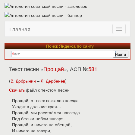
Главная
Поиск Яндекса по сайту
Текст песни «
Прощай
», АСП №
581
(
В. Добрынин
–
Л. Дербенёв
)
Скачать
файл с текстом песни
Прощай, от всех вокзалов поезда
Уходят в дальние края…
Прощай, мы расстаёмся навсегда
Под белым небом января.
Прощай, и ничего не обещай,
И ничего не говори,