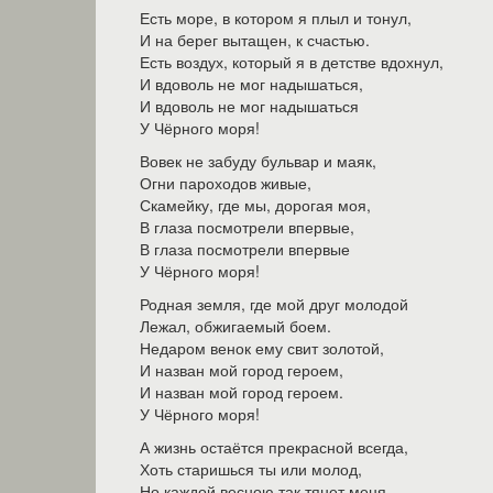
Есть море, в котором я плыл и тонул,
И на берег вытащен, к счастью.
Есть воздух, который я в детстве вдохнул,
И вдоволь не мог надышаться,
И вдоволь не мог надышаться
У Чёрного моря!
Вовек не забуду бульвар и маяк,
Огни пароходов живые,
Скамейку, где мы, дорогая моя,
В глаза посмотрели впервые,
В глаза посмотрели впервые
У Чёрного моря!
Родная земля, где мой друг молодой
Лежал, обжигаемый боем.
Недаром венок ему свит золотой,
И назван мой город героем,
И назван мой город героем.
У Чёрного моря!
А жизнь остаётся прекрасной всегда,
Хоть старишься ты или молод,
Но каждой весною так тянет меня