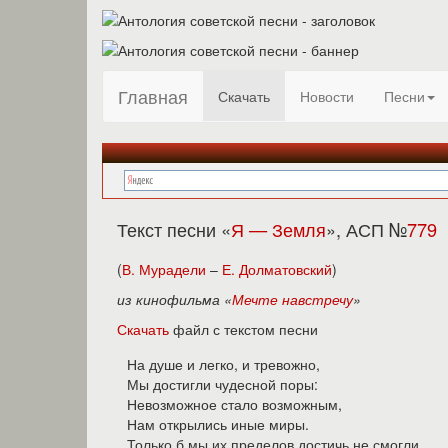
Главная
Скачать
Новости
Песни
Текст песни «
Я — Земля
», АСП №
779
(
В. Мурадели
–
Е. Долматовский
)
из кинофильма «
Мечте навстречу
»
Скачать
файл с текстом песни
На душе и легко, и тревожно,
Мы достигли чудесной поры:
Невозможное стало возможным,
Нам открылись иные миры.
Только б мы их пределов достичь не смогли,