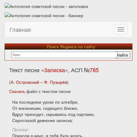
Главная
Поиск Яндекса по сайту
Текст песни «
Записка
», АСП №
785
(
А. Островский
–
Ф. Пузырёв
)
Скачать
файл с текстом песни
На последнем уроке по алгебре,
От мальчишки, сидящего близко,
Вдруг приходит, скрываясь под партами,
Сероглазой девчонке записка:
Припев:
Приходи в кино, я тебя буду ждать.