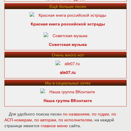
Ещё больше песен
Красная книга российской эстрады
Советская музыка
Очень много нот
ale07.ru
Мы в социальных сетях
Наша группа ВКонтакте
Для удобного поиска песен
по названиям
,
по годам
,
по
АСП-номерам
,
по авторам
,
по исполнителям
, на каждой
странице имеется
главное меню
сайта.