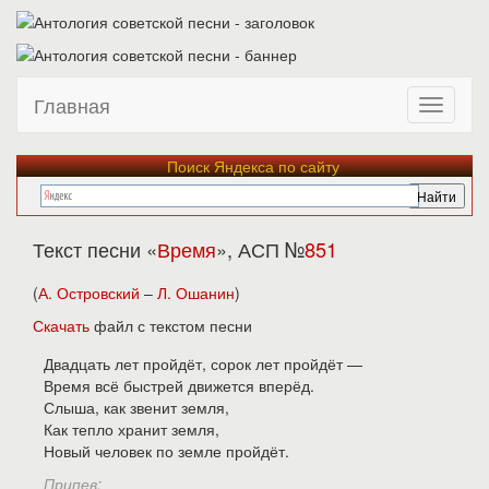
Главная
Поиск Яндекса по сайту
Текст песни «
Время
», АСП №
851
(
А. Островский
–
Л. Ошанин
)
Скачать
файл с текстом песни
Двадцать лет пройдёт, сорок лет пройдёт —
Время всё быстрей движется вперёд.
Слыша, как звенит земля,
Как тепло хранит земля,
Новый человек по земле пройдёт.
Припев: