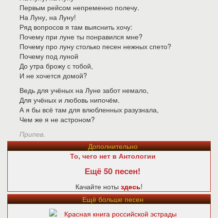
Первым рейсом непременно полечу.
На Луну, на Луну!
Ряд вопросов я там выяснить хочу:
Почему при луне ты понравился мне?
Почему про луну столько песен нежных спето?
Почему под луной
До утра брожу с тобой,
И не хочется домой?
Ведь для учёных на Луне забот немало,
Для учёных и любовь нипочём.
А я бы всё там для влюбленных разузнала,
Чем же я не астроном?
Припев.
Дополнительно
То, чего нет в Антологии
Ещё 50 песен!
Качайте ноты
здесь
!
Ещё больше песен