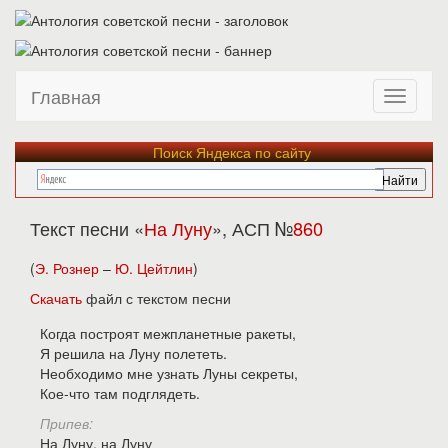
Главная
Поиск Яндекса по сайту
Текст песни «
На Луну
», АСП №
860
(
Э. Рознер
–
Ю. Цейтлин
)
Скачать
файл с текстом песни
Когда построят межпланетные ракеты,
Я решила на Луну полететь.
Необходимо мне узнать Луны секреты,
Кое-что там подглядеть.
Припев:
На Луну, на Луну