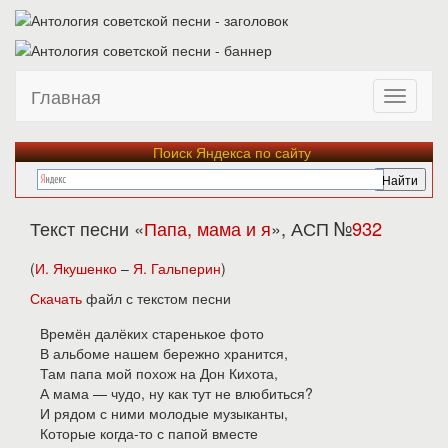
Главная
Поиск Яндекса по сайту
Текст песни «
Папа, мама и я
», АСП №
932
(
И. Якушенко
–
Я. Гальперин
)
Скачать
файл с текстом песни
Времён далёких старенькое фото
В альбоме нашем бережно хранится,
Там папа мой похож на Дон Кихота,
А мама — чудо, ну как тут не влюбиться?
И рядом с ними молодые музыканты,
Которые когда-то с папой вместе