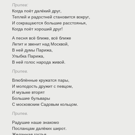
Припев:
Когда поёт далёкий друг,
Теплей и радостней становится вокруг,
И сокращаются большие расстоянья,
Когда поёт хороший друг!
А песня всё ближе, всё ближе
Летит и звенит над Москвой,
В ней думы Парижа,
Улыбка Парижа,
В ней голос народа живой.
Припев.
Влюблённые кружатся пары,
И молодость дружит с певцом,
И музыке вторят
Большие бульвары
С московским Садовым кольцом.
Припев.
Радушие наше знакомо
Посланцам далёких широт.
Желанная гостья