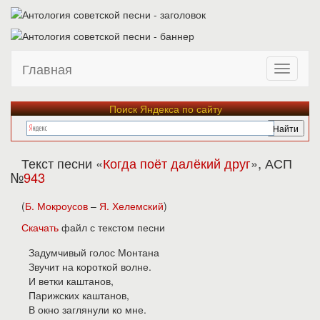
Главная
Поиск Яндекса по сайту
Текст песни «
Когда поёт далёкий друг
», АСП
№
943
(
Б. Мокроусов
–
Я. Хелемский
)
Скачать
файл с текстом песни
Задумчивый голос Монтана
Звучит на короткой волне.
И ветки каштанов,
Парижских каштанов,
В окно заглянули ко мне.