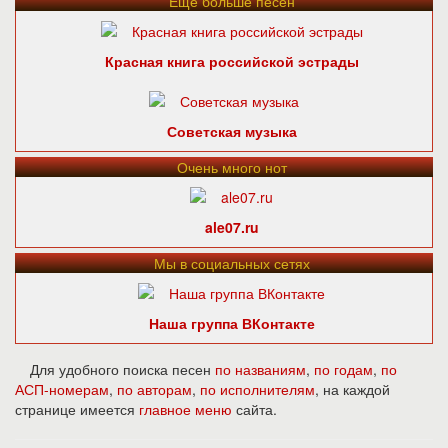
Ещё больше песен
Красная книга российской эстрады
Советская музыка
Очень много нот
ale07.ru
Мы в социальных сетях
Наша группа ВКонтакте
Для удобного поиска песен
по названиям
,
по годам
,
по
АСП-номерам
,
по авторам
,
по исполнителям
, на каждой
странице имеется
главное меню
сайта.