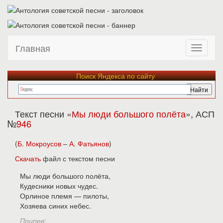
Главная
Поиск Яндекса по сайту
Текст песни «
Мы люди большого полёта
», АСП
№
946
(
Б. Мокроусов
–
А. Фатьянов
)
Скачать
файл с текстом песни
Мы люди большого полёта,
Кудесники новых чудес.
Орлиное племя — пилоты,
Хозяева синих небес.
Припев: