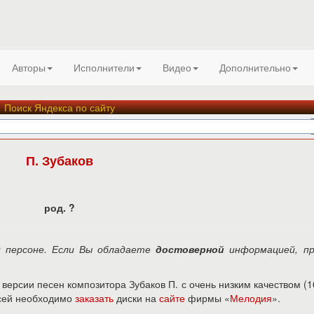
Авторы
Исполнители
Видео
Дополнительно
Поиск Яндекса по сайту
П. Зубаков
род. ?
й персоне. Если Вы обладаете
достоверной
информацией, пр
ерсии песен композитора Зубаков П. с очень низким качеством (1
исей необходимо
заказать
диски на
сайте
фирмы «
Мелодия
».