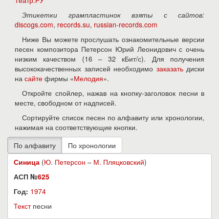
Театр.РУ
Этикетки грампластинок взяты с сайтов:
discogs.com
,
records.su
,
russian-records.com
Ниже Вы можете прослушать ознакомительные версии
песен композитора Петерсон Юрий Леонидович с очень
низким качеством (16 – 32 кБит/с). Для получения
высококачественных записей необходимо
заказать
диски
на
сайте
фирмы «
Мелодия
».
Откройте спойлер, нажав на кнопку-заголовок песни в
месте, свободном от надписей.
Сортируйте список песен по алфавиту или хронологии,
нажимая на соответствующие кнопки.
Синица
(
Ю. Петерсон
–
М. Пляцковский
)
АСП №
625
Год:
1974
Текст
песни