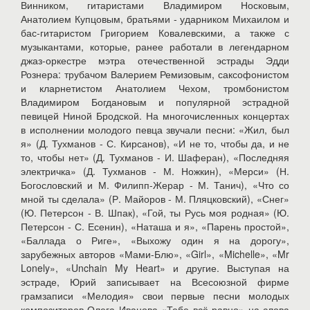
Винником, гитаристами Владимиром Носковым,
Анатолием Купцовым, братьями - ударником Михаилом и
бас-гитаристом Григорием Ковалевскими, а также с
музыкантами, которые, ранее работали в легендарном
джаз-оркестре мэтра отечественной эстрады Эдди
Рознера: трубачом Валерием Ремизовым, саксофонистом
и кларнетистом Анатолием Чехом, тромбонистом
Владимиром Богдановым и популярной эстрадной
певицей Ниной Бродской. На многочисленных концертах
в исполнении молодого певца звучали песни: «Жил, был
я» (Д. Тухманов - С. Кирсанов), «И не то, чтобы да, и не
то, чтобы нет» (Д. Тухманов - И. Шаферан), «Последняя
электричка» (Д. Тухманов - М. Ножкин), «Мерси» (Н.
Богословский и М. Филипп-Жерар - М. Танич), «Что со
мной ты сделала» (Р. Майоров - М. Пляцковский), «Снег»
(Ю. Петерсон - В. Шпак), «Гой, ты Русь моя родная» (Ю.
Петерсон - С. Есенин), «Наташа и я», «Парень простой»,
«Баллада о Риге», «Выхожу один я на дорогу»,
зарубежных авторов «Мами-Блю», «Girl», «Michelle», «Mr
Lonely», «Unchain My Heart» и другие. Выступая на
эстраде, Юрий записывает на Всесоюзной фирме
грамзаписи «Мелодия» свои первые песни молодых
композиторов Олега Иванова «Тебе всё равно» на слова