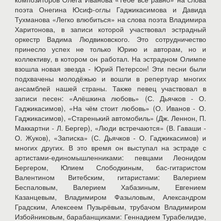
поэта Онегина Юсиф-оглы Гаджикасимова и Давида
Тухманова «Легко влюбиться» на слова поэта Владимира
Харитонова, в записи которой участвовал эстрадный
оркестр Вадима Людвиковского. Это сотрудничество
принесло успех не только Юрию и авторам, но и
коллективу, в котором он работал. На эстрадном Олимпе
взошла новая звезда - Юрий Петерсон! Эти песни были
подхвачены молодёжью и вошли в репертуар многих
ансамблей нашей страны. Также певец участвовал в
записи песен: «Алёшкина любовь» (С. Дьячков - О.
Гаджикасимов), «На чём стоит любовь» (О. Иванов - О.
Гаджикасимов), «Старенький автомобиль» (Дж. Леннон, П.
Маккартни - Л. Бергер), «Люди встречаются» (В. Гаваши -
О. Жуков), «Записка» (С. Дьячков - О. Гаджикасимов) и
многих других. В это время он выступал на эстраде с
артистами-единомышленниками: певцами Леонидом
Бергером, Юлием Слободкиным, бас-гитаристом
Валентином Витебским, гитаристами: Валерием
Беспаловым, Валерием Хабазиным, Евгением
Казанцевым, Владимиром Фазыловым, Александром
Градским, Алексеем Пузырёвым, трубачом Владимиром
Избойниковым, барабанщиками: Геннадием Турабелидзе,