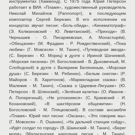
инструментах (Хаммонд). С 1975 года Юрий Петерсон
работает в ВИА «Пламя», художественный руководитель
Николай Михайлов (Раппопорт), в последующем
композитор Сергей Березин. В его исполнении на
концертах звучат песни: «Боль-обида», «Кинематограф»
(Э. Колмановский - Ю. Левитанский), «Приходи» (В.
Чернышев - О. Писаржевская, А. Монастырёв),
«Обещание» (М. Фрадкин - Р. Рождественский), «Пока
любим» (Г. Мовсесян - М. Танич), «Путеводная звезда»
(С. Березин - Ю. Мориц) в дуэте с Ириной Шачневой,
«Морская песенка» (Н. Богословский - В. Дыховичный, М.
Слободской) в дуэте с Валерием Беляниным, «Морская
душа» (С. Березин - М. Рябинин), «Белым снегом» (Р.
Майоров - В. Харитонов), «Мармеладная сказка» (В.
Малежик - М. Танич), «Сказка о Царевне-Лягушке» (Ю.
Петерсон - В. Шленский), «Зелёная калитка» (О. Иванов -
А. Поперечный), «Не успокоимся» (С. Краевский - И.
Кохановский), «В шахтёрском общежитии» (Н.
Богословский - М. Пляцковский). В составе ансамбля
«Пламя» Юрий пел песни: «Оксана», «Это говорим мы»
(Г. Мовсесян - Л. Ошанин), «На дальней станции сойду»,
«Идёт солдат по городу» (В. Шаинский - М. Танич), «Берег
моря» (Малагашская народная песня - М. Танич),