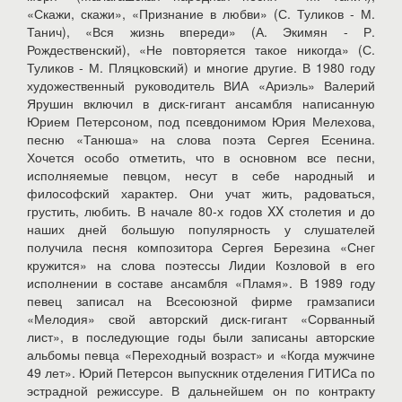
«Скажи, скажи», «Признание в любви» (С. Туликов - М.
Танич), «Вся жизнь впереди» (А. Экимян - Р.
Рождественский), «Не повторяется такое никогда» (С.
Туликов - М. Пляцковский) и многие другие. В 1980 году
художественный руководитель ВИА «Ариэль» Валерий
Ярушин включил в диск-гигант ансамбля написанную
Юрием Петерсоном, под псевдонимом Юрия Мелехова,
песню «Танюша» на слова поэта Сергея Есенина.
Хочется особо отметить, что в основном все песни,
исполняемые певцом, несут в себе народный и
философский характер. Они учат жить, радоваться,
грустить, любить. В начале 80-х годов XX столетия и до
наших дней большую популярность у слушателей
получила песня композитора Сергея Березина «Снег
кружится» на слова поэтессы Лидии Козловой в его
исполнении в составе ансамбля «Пламя». В 1989 году
певец записал на Всесоюзной фирме грамзаписи
«Мелодия» свой авторский диск-гигант «Сорванный
лист», в последующие годы были записаны авторские
альбомы певца «Переходный возраст» и «Когда мужчине
49 лет». Юрий Петерсон выпускник отделения ГИТИСа по
эстрадной режиссуре. В дальнейшем он по контракту