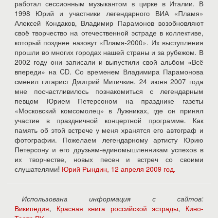
работал сессионным музыкантом в цирке в Италии. В
1998 Юрий и участники легендарного ВИА «Пламя»
Алексей Кондаков, Владимир Парамонов возобновляют
своё творчество на отечественной эстраде в коллективе,
который позднее назовут «Пламя-2000». Их выступления
прошли во многих городах нашей страны и за рубежом. В
2002 году они записали и выпустили свой альбом «Всё
впереди» на CD. Со временем Владимира Парамонова
сменил гитарист Дмитрий Митичкин. 24 июня 2007 года
мне посчастливилось познакомиться с легендарным
певцом Юрием Петерсоном на празднике газеты
«Московский комсомолец» в Лужниках, где он принял
участие в праздничной концертной программе. Как
память об этой встрече у меня хранятся его автограф и
фотографии. Пожелаем легендарному артисту Юрию
Петерсону и его друзьям-единомышленникам успехов в
их творчестве, новых песен и встреч со своими
слушателями!
Юрий Рындин, 12 апреля 2009 год.
Использована информация с сайтов:
Википедия
,
Красная книга российской эстрады
,
Кино-