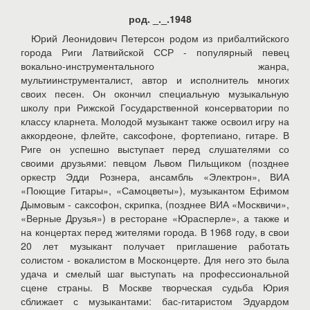
род. _._.1948
Юрий Леонидович Петерсон родом из прибалтийского
города Риги Латвийской ССР - популярный певец
вокально-инструментального жанра,
мультиинструменталист, автор и исполнитель многих
своих песен. Он окончил специальную музыкальную
школу при Рижской Государственной консерватории по
классу кларнета. Молодой музыкант также освоил игру на
аккордеоне, флейте, саксофоне, фортепиано, гитаре. В
Риге он успешно выступает перед слушателями со
своими друзьями: певцом Львом Пильщиком (позднее
оркестр Эдди Рознера, ансамбль «Электрон», ВИА
«Поющие Гитары», «Самоцветы»), музыкантом Ефимом
Дымовым - саксофон, скрипка, (позднее ВИА «Москвичи»,
«Верные Друзья») в ресторане «Юрасперле», а также и
на концертах перед жителями города. В 1968 году, в свои
20 лет музыкант получает приглашение работать
солистом - вокалистом в Москонцерте. Для него это была
удача и смелый шаг выступать на профессиональной
сцене страны. В Москве творческая судьба Юрия
сближает с музыкантами: бас-гитаристом Эдуардом