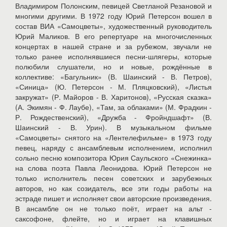
Владимиром Полонским, певицей Светланой Резановой и
многими другими. В 1972 году Юрий Петерсон вошел в
состав ВИА «Самоцветы», художественный руководитель
Юрий Маликов. В его репертуаре на многочисленных
концертах в нашей стране и за рубежом, звучали не
только ранее исполнявшиеся песни-шлягеры, которые
полюбили слушатели, но и новые, рождённые в
коллективе: «Багульник» (В. Шаинский - В. Петров),
«Синица» (Ю. Петерсон - М. Пляцковский), «Листья
закружат» (Р. Майоров - В. Харитонов), «Русская сказка»
(А. Экимян - Ф. Лаубе), «Там, за облаками» (М. Фрадкин -
Р. Рождественский), «Дружба - Фройндшафт» (В.
Шаинский - В. Урин). В музыкальном фильме
«Самоцветы» снятого на «Лентелефильме» в 1973 году
певец, наряду с ансамблевым исполнением, исполнил
сольно песню композитора Юрия Саульского «Снежинка»
на слова поэта Павла Леонидова. Юрий Петерсон не
только исполнитель песен советских и зарубежных
авторов, но как созидатель, все эти годы работы на
эстраде пишет и исполняет свои авторские произведения.
В ансамбле он не только поёт, играет на альт -
саксофоне, флейте, но и играет на клавишных