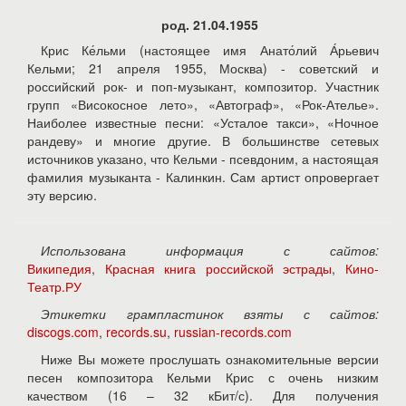
род. 21.04.1955
Крис Ке́льми (настоящее имя Анато́лий А́рьевич
Кельми; 21 апреля 1955, Москва) - советский и
российский рок- и поп-музыкант, композитор. Участник
групп «Високосное лето», «Автограф», «Рок-Ателье».
Наиболее известные песни: «Усталое такси», «Ночное
рандеву» и многие другие. В большинстве сетевых
источников указано, что Кельми - псевдоним, а настоящая
фамилия музыканта - Калинкин. Сам артист опровергает
эту версию.
Использована информация с сайтов:
Википедия
,
Красная книга российской эстрады
,
Кино-
Театр.РУ
Этикетки грампластинок взяты с сайтов:
discogs.com
,
records.su
,
russian-records.com
Ниже Вы можете прослушать ознакомительные версии
песен композитора Кельми Крис с очень низким
качеством (16 – 32 кБит/с). Для получения