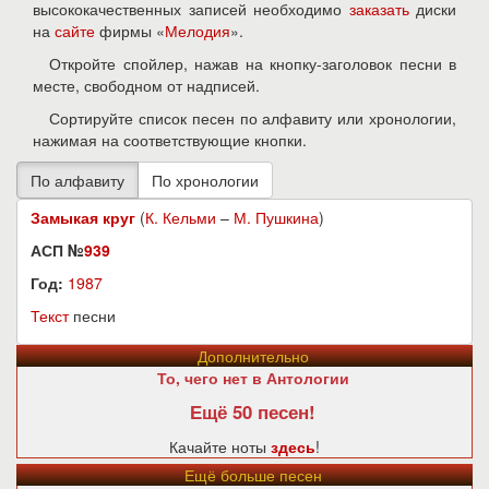
высококачественных записей необходимо
заказать
диски
на
сайте
фирмы «
Мелодия
».
Откройте спойлер, нажав на кнопку-заголовок песни в
месте, свободном от надписей.
Сортируйте список песен по алфавиту или хронологии,
нажимая на соответствующие кнопки.
Замыкая круг
(
К. Кельми
–
М. Пушкина
)
АСП №
939
Год:
1987
Текст
песни
Дополнительно
То, чего нет в Антологии
Ещё 50 песен!
Качайте ноты
здесь
!
Ещё больше песен