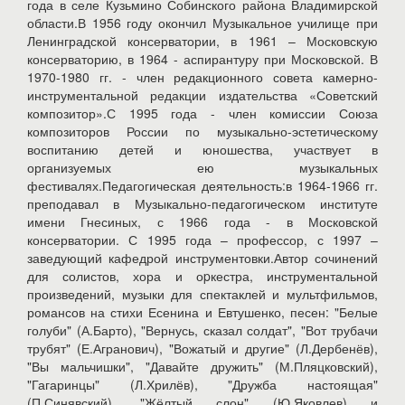
года в селе Кузьмино Собинского района Владимирской
области.В 1956 году окончил Музыкальное училище при
Ленинградской консерватории, в 1961 – Московскую
консерваторию, в 1964 - аспирантуру при Московской. В
1970-1980 гг. - член редакционного совета камерно-
инструментальной редакции издательства «Советский
композитор».С 1995 года - член комиссии Союза
композиторов России по музыкально-эстетическому
воспитанию детей и юношества, участвует в
организуемых ею музыкальных
фестивалях.Педагогическая деятельность:в 1964-1966 гг.
преподавал в Музыкально-педагогическом институте
имени Гнесиных, с 1966 года - в Московской
консерватории. С 1995 года – профессор, с 1997 –
заведующий кафедрой инструментовки.Автор сочинений
для солистов, хора и оpкестра, инструментальной
произведений, музыки для спектаклей и мультфильмов,
романсов на стихи Есенина и Евтушенко, песен: "Белые
голуби" (А.Барто), "Вернусь, сказал солдат", "Вот трубачи
трубят" (Е.Агранович), "Вожатый и другие" (Л.Дербенёв),
"Вы мальчишки", "Давайте дружить" (М.Пляцковский),
"Гагаринцы" (Л.Хрилёв), "Дружба настоящая"
(П.Синявский), "Жёлтый слон" (Ю.Яковлев) и