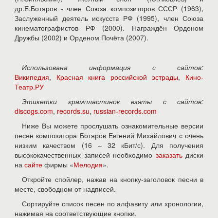
др.Е.Ботяров - член Союза композиторов СССР (1963),
Заслуженный деятель искусств РФ (1995), член Союза
кинематографистов РФ (2000). Награждён Орденом
Дружбы (2002) и Орденом Почёта (2007).
Использована информация с сайтов:
Википедия
,
Красная книга российской эстрады
,
Кино-
Театр.РУ
Этикетки грампластинок взяты с сайтов:
discogs.com
,
records.su
,
russian-records.com
Ниже Вы можете прослушать ознакомительные версии
песен композитора Ботяров Евгений Михайлович с очень
низким качеством (16 – 32 кБит/с). Для получения
высококачественных записей необходимо
заказать
диски
на
сайте
фирмы «
Мелодия
».
Откройте спойлер, нажав на кнопку-заголовок песни в
месте, свободном от надписей.
Сортируйте список песен по алфавиту или хронологии,
нажимая на соответствующие кнопки.