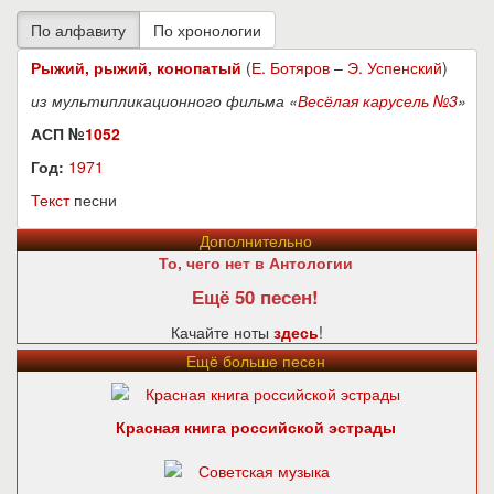
Рыжий, рыжий, конопатый
(
Е. Ботяров
–
Э. Успенский
)
из мультипликационного фильма «
Весёлая карусель №3
»
АСП №
1052
Год:
1971
Текст
песни
Дополнительно
То, чего нет в Антологии
Ещё 50 песен!
Качайте ноты
здесь
!
Ещё больше песен
Красная книга российской эстрады