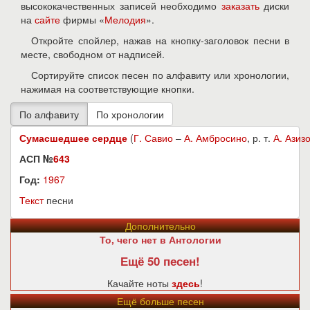
высококачественных записей необходимо
заказать
диски
на
сайте
фирмы «
Мелодия
».
Откройте спойлер, нажав на кнопку-заголовок песни в
месте, свободном от надписей.
Сортируйте список песен по алфавиту или хронологии,
нажимая на соответствующие кнопки.
Сумасшедшее сердце
(
Г. Савио
–
А. Амбросино
, р. т.
А. Азиз
АСП №
643
Год:
1967
Текст
песни
Дополнительно
То, чего нет в Антологии
Ещё 50 песен!
Качайте ноты
здесь
!
Ещё больше песен