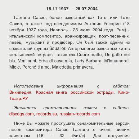
18.11.1937 — 25.07.2004
Гаэтано Савио, более известный как Тото, или Тото
Савио, а также под псевдонимом Антонио Росарио (18
ноября 1937 года, Неаполь - 25 июля 2004 года, Рим) -
итальянский композитор, аранжировщик, поэт-песенник,
певец, музыкант и продюсер. Он был также одним из
создателей группы Squallor. Автор многих известных хитов
итальянской эстрады, таких как Cuore matto, Un gatto nel
blu, Vent'anni, Erba di casa mia, Lady Barbara, M'innamorai,
Miele, Perché ti amo, Maledetta primavera.
Использована информация с сайтов:
Википедия
,
Красная книга российской эстрады
,
Кино-
Театр.РУ
Этикетки грампластинок взяты с сайтов:
discogs.com
,
records.su
,
russian-records.com
Ниже Вы можете прослушать ознакомительные версии
песен композитора Савио Гаэтано с очень низким
качеством (16 – 32 кБит/с). Для получения