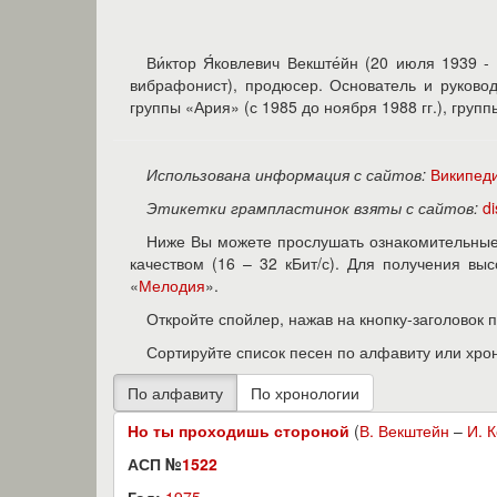
Ви́ктор Я́ковлевич Векште́йн (20 июля 1939 -
вибрафонист), продюсер. Основатель и руково
группы «Ария» (с 1985 до ноября 1988 гг.), групп
Использована информация с сайтов:
Википед
Этикетки грампластинок взяты с сайтов:
d
Ниже Вы можете прослушать ознакомительные 
качеством (16 – 32 кБит/с). Для получения в
«
Мелодия
».
Откройте спойлер, нажав на кнопку-заголовок 
Сортируйте список песен по алфавиту или хро
Но ты проходишь стороной
(
В. Векштейн
–
И. 
АСП №
1522