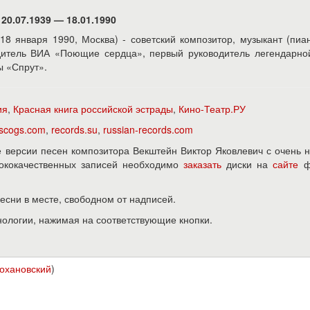
20.07.1939 — 18.01.1990
 18 января 1990, Москва) - советский композитор, музыкант (пиа
дитель ВИА «Поющие сердца», первый руководитель легендарно
ы «Спрут».
ия
,
Красная книга российской эстрады
,
Кино-Театр.РУ
iscogs.com
,
records.su
,
russian-records.com
версии песен композитора Векштейн Виктор Яковлевич с очень 
ысококачественных записей необходимо
заказать
диски на
сайте
ф
песни в месте, свободном от надписей.
нологии, нажимая на соответствующие кнопки.
Кохановский
)