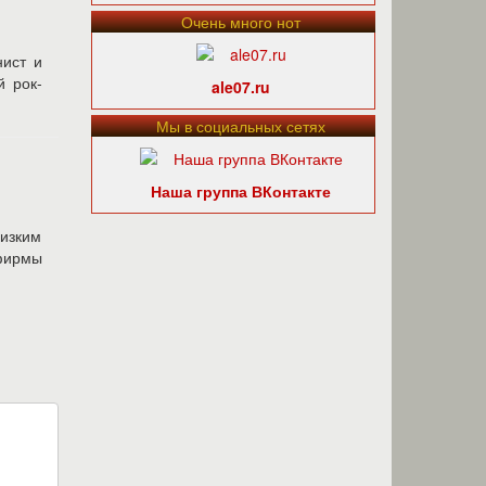
Очень много нот
нист и
й рок-
ale07.ru
Мы в социальных сетях
Наша группа ВКонтакте
низким
ирмы